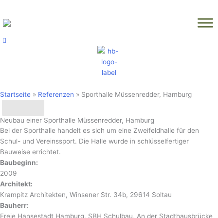
Zum
Inhalt
springen
Startseite
»
Referenzen
»
Sporthalle Müssenredder, Hamburg
x
Neubau einer Sporthalle Müssenredder, Hamburg
Bei der Sporthalle handelt es sich um eine Zweifeldhalle für den
Schul- und Vereinssport. Die Halle wurde in schlüsselfertiger
Bauweise errichtet.
Baubeginn:
2009
Architekt:
Krampitz Architekten, Winsener Str. 34b, 29614 Soltau
Bauherr:
Freie Hansestadt Hamburg, SBH Schulbau, An der Stadthausbrücke