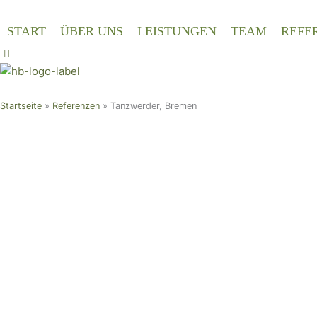
Zum
Inhalt
START
ÜBER UNS
LEISTUNGEN
TEAM
REFE
springen
Startseite
»
Referenzen
»
Tanzwerder, Bremen