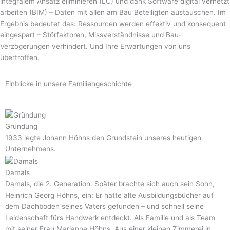
integralem Ansatz eliminieren (LC) und dank Software digital vernetzt
arbeiten (BIM) – Daten mit allen am Bau Beteiligten austauschen. Im
Ergebnis bedeutet das: Ressourcen werden effektiv und konsequent
eingespart – Störfaktoren, Missverständnisse und Bau-
Verzögerungen verhindert. Und Ihre Erwartungen von uns
übertroffen.
Einblicke in unsere Familiengeschichte
Gründung
1933 legte Johann Höhns den Grundstein unseres heutigen
Unternehmens.
Damals
Damals, die 2. Generation. Später brachte sich auch sein Sohn,
Heinrich Georg Höhns, ein: Er hatte alte Ausbildungsbücher auf
dem Dachboden seines Vaters gefunden – und schnell seine
Leidenschaft fürs Handwerk entdeckt. Als Familie und als Team
mit seiner Frau Marianne Höhns. Aus einer kleinen Zimmerei in