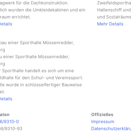
ragwerk für die Dachkonstruktion.
Zweifeldsportha
lich wurden die Umkleidekabinen und ein
Hallenschiff un
raum errichtet.
und Sozialräum
etails
Mehr Details
 einer Sporthalle Müssenredder,
rg
r Sporthalle handelt es sich um eine
ldhalle für den Schul- und Vereinssport.
lle wurde in schlüsselfertiger Bauweise
et.
etails
aten
Offizielles
6/9310-0
Impressum
66/9310-93
Datenschutzerklär