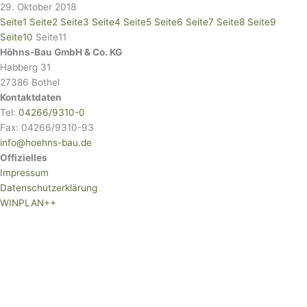
29. Oktober 2018
Seite
1
Seite
2
Seite
3
Seite
4
Seite
5
Seite
6
Seite
7
Seite
8
Seite
9
Seite
10
Seite
11
Höhns-Bau GmbH & Co. KG
Habberg 31
27386 Bothel
Kontaktdaten
Tel:
04266/9310-0
Fax: 04266/9310-93
info@hoehns-bau.de
Offizielles
Impressum
Datenschutzerklärung
WINPLAN++