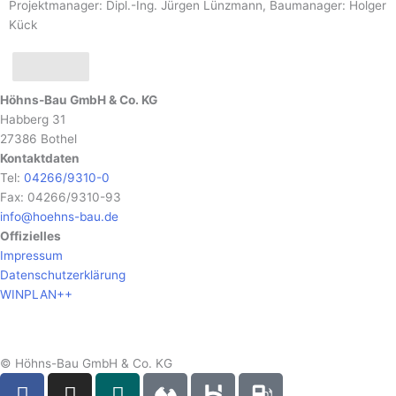
Projektmanager: Dipl.-Ing. Jürgen Lünzmann, Baumanager: Holger
Kück
x
Höhns-Bau GmbH & Co. KG
Habberg 31
27386 Bothel
Kontaktdaten
Tel:
04266/9310-0
Fax: 04266/9310-93
info@hoehns-bau.de
Offizielles
Impressum
Datenschutzerklärung
WINPLAN++
© Höhns-Bau GmbH & Co. KG
F
I
X