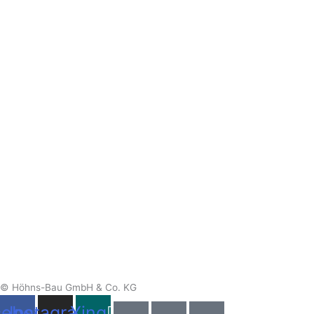
© Höhns-Bau GmbH & Co. KG
cebook
Instagram
Xing