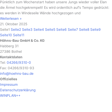
Pünktlich zum Wochenstart haben unsere Jungs wieder voller Elan
die Ärmel hochgekrempelt! Es wird ordentlich auf’s Tempo gedrückt:
es werden in Windeseile Wände hochgezogen und
Weiterlesen »
21. Oktober 2025
Seite
1
Seite
2
Seite
3
Seite
4
Seite
5
Seite
6
Seite
7
Seite
8
Seite
9
Seite
10
Seite
11
Höhns-Bau GmbH & Co. KG
Habberg 31
27386 Bothel
Kontaktdaten
Tel:
04266/9310-0
Fax: 04266/9310-93
info@hoehns-bau.de
Offizielles
Impressum
Datenschutzerklärung
WINPLAN++