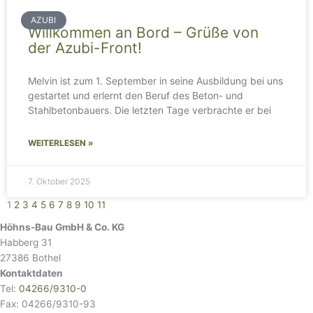
AZUBI
Willkommen an Bord – Grüße von
der Azubi-Front!
Melvin ist zum 1. September in seine Ausbildung bei uns
gestartet und erlernt den Beruf des Beton- und
Stahlbetonbauers. Die letzten Tage verbrachte er bei
WEITERLESEN »
7. Oktober 2025
1
2
3
4
5
6
7
8
9
10
11
Höhns-Bau GmbH & Co. KG
Habberg 31
27386 Bothel
Kontaktdaten
Tel:
04266/9310-0
Fax: 04266/9310-93