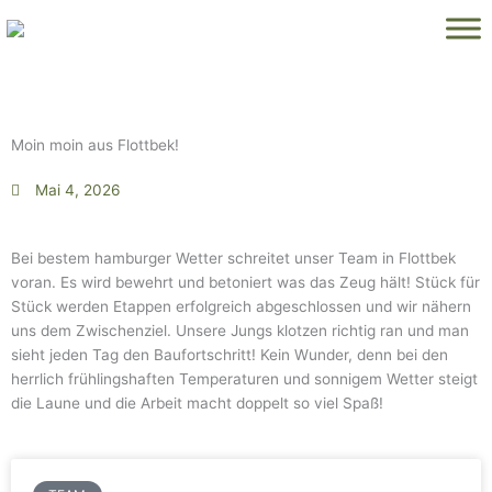
Zum
Inhalt
springen
Moin moin aus Flottbek!
Mai 4, 2026
Bei bestem hamburger Wetter schreitet unser Team in Flottbek
voran. Es wird bewehrt und betoniert was das Zeug hält! Stück für
Stück werden Etappen erfolgreich abgeschlossen und wir nähern
uns dem Zwischenziel. Unsere Jungs klotzen richtig ran und man
sieht jeden Tag den Baufortschritt! Kein Wunder, denn bei den
herrlich frühlingshaften Temperaturen und sonnigem Wetter steigt
die Laune und die Arbeit macht doppelt so viel Spaß!
Seite
Seite
Seite
Seite
Seite
Seite
Seite
Seite
Seite
Seite
Seite