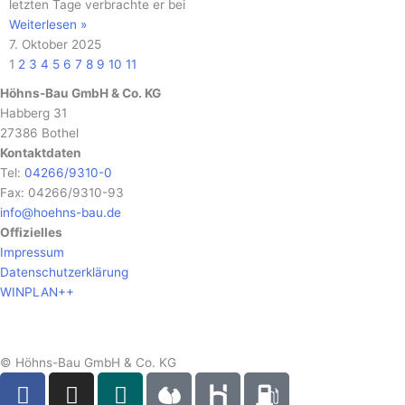
letzten Tage verbrachte er bei
Weiterlesen »
7. Oktober 2025
1
2
3
4
5
6
7
8
9
10
11
Höhns-Bau GmbH & Co. KG
Habberg 31
27386 Bothel
Kontaktdaten
Tel:
04266/9310-0
Fax: 04266/9310-93
info@hoehns-bau.de
Offizielles
Impressum
Datenschutzerklärung
WINPLAN++
© Höhns-Bau GmbH & Co. KG
F
I
X