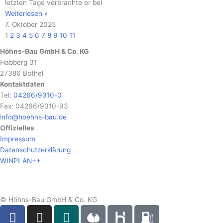
letzten Tage verbrachte er bei
Weiterlesen »
7. Oktober 2025
1
2
3
4
5
6
7
8
9
10
11
Höhns-Bau GmbH & Co. KG
Habberg 31
27386 Bothel
Kontaktdaten
Tel:
04266/9310-0
Fax: 04266/9310-93
info@hoehns-bau.de
Offizielles
Impressum
Datenschutzerklärung
WINPLAN++
© Höhns-Bau GmbH & Co. KG
F
I
X