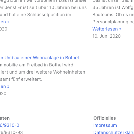
egt! Dürfen wir vorstellen? Das ist unser
Das ist unser Baum
er Jens! Er ist seit über 10 Jahren bei uns
35 Jahren ist Wolfg
und hat eine Schlüsselposition im
Bauteams! Ob es um
sen »
Personalplanung od
2020
Weiterlesen »
10. Juni 2020
n Umbau einer Wohnanlage in Bothel
mmobilie am Freibad in Bothel wird
iert und um drei weitere Wohneinheiten
samt fünf erweitert.
sen »
020
aten
Offizielles
6/9310-0
Impressum
66/9310-93
Datenschutzerklär