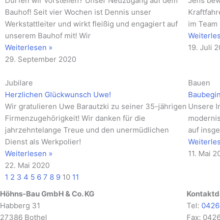
Dürfen wir vorstellen? Unser Neuzugang auf dem
Jens bew
Bauhof! Seit vier Wochen ist Dennis unser
Kraftfahr
Werkstattleiter und wirkt fleißig und engagiert auf
im Team 
unserem Bauhof mit! Wir
Weiterle
Weiterlesen »
19. Juli 
29. September 2020
Jubilare
Bauen
Herzlichen Glückwunsch Uwe!
Baubegin
Wir gratulieren Uwe Barautzki zu seiner 35-jährigen
Unsere I
Firmenzugehörigkeit! Wir danken für die
modernis
jahrzehntelange Treue und den unermüdlichen
auf insge
Dienst als Werkpolier!
Weiterle
Weiterlesen »
11. Mai 2
22. Mai 2020
1
2
3
4
5
6
7
8
9
10
11
Höhns-Bau GmbH & Co. KG
Kontaktd
Habberg 31
Tel:
0426
27386 Bothel
Fax: 042