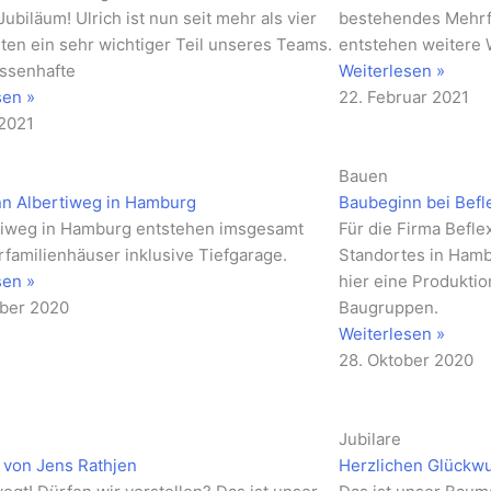
Jubiläum! Ulrich ist nun seit mehr als vier
bestehendes Mehrfa
ten ein sehr wichtiger Teil unseres Teams.
entstehen weitere 
ssenhafte
Weiterlesen »
sen »
22. Februar 2021
 2021
Bauen
n Albertiweg in Hamburg
Baubeginn bei Befl
tiweg in Hamburg entstehen imsgesamt
Für die Firma Befle
rfamilienhäuser inklusive Tiefgarage.
Standortes in Hamb
sen »
hier eine Produktio
ber 2020
Baugruppen.
Weiterlesen »
28. Oktober 2020
Jubilare
 von Jens Rathjen
Herzlichen Glückw