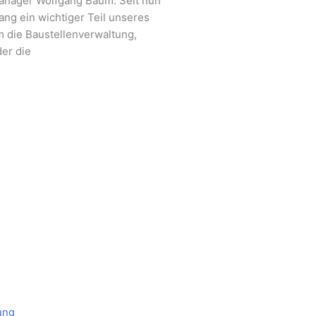
anager Wolfgang Baum. Seit nun
ang ein wichtiger Teil unseres
 die Baustellenverwaltung,
er die
ung