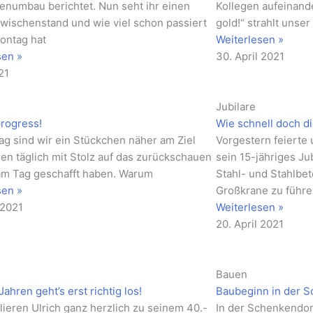
lenumbau berichtet. Nun seht ihr einen
Kollegen aufeinand
Zwischenstand und wie viel schon passiert
gold!“ strahlt unser
Montag hat
Weiterlesen »
sen »
30. April 2021
21
Jubilare
progress!
Wie schnell doch di
Tag sind wir ein Stückchen näher am Ziel
Vorgestern feierte 
en täglich mit Stolz auf das zurückschauen
sein 15-jähriges Ju
am Tag geschafft haben. Warum
Stahl- und Stahlbe
sen »
Großkrane zu führe
 2021
Weiterlesen »
20. April 2021
Bauen
ahren geht’s erst richtig los!
Baubeginn in der 
lieren Ulrich ganz herzlich zu seinem 40.-
In der Schenkendor