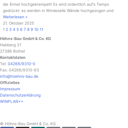
die Ärmel hochgekrempelt! Es wird ordentlich auf’s Tempo
gedrückt: es werden in Windeseile Wände hochgezogen und
Weiterlesen »
21. Oktober 2025
1
2
3
4
5
6
7
8
9
10
11
Höhns-Bau GmbH & Co. KG
Habberg 31
27386 Bothel
Kontaktdaten
Tel:
04266/9310-0
Fax: 04266/9310-93
info@hoehns-bau.de
Offizielles
Impressum
Datenschutzerklärung
WINPLAN++
© Höhns-Bau GmbH & Co. KG