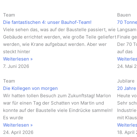
Seite
Seite
Seite
Seite
Seite
Seite
Seite
Seite
Seite
Seite
Seite
Team
Bauen
Die fantastischen 4: unser Bauhof-Team!
70 Tonn
Viele sehen das, was auf der Baustelle passiert, wie
Langsam 
Gebäude errichtet werden, wie große Teile geliefert
Finale ge
werden, wie Krane aufgebaut werden. Aber wer
Der 70 T
steckt hinter
auf das
Weiterlesen »
Weiterle
7. Juni 2026
24. Mai 
Team
Jubilare
Die Kollegen von morgen
20 Jahre 
Wir hatten tollen Besuch zum Zukunftstag! Marlon
Heute vo
war für einen Tag der Schatten von Martin und
Sehr schn
konnte auf der Baustelle viele Eindrücke sammeln!
Industri
Es wurde
mit Klau
Weiterlesen »
Weiterle
24. April 2026
18. April