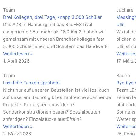
Team
Jubilare
Drei Kollegen, drei Tage, knapp 3.000 Schüler
Messingh
Das AZB in Hamburg hat das BauFESTival
Ulli!
ausgerichtet! Auf mehr als 16.000m2, haben wir
Wo ist de
gemeinsam mit unseren Branchenkollegen fast
blicken 
3.000 Schülerinnen und Schülern das Handwerk
Ulli ist 
Weiterlesen »
Weiterle
1. April 2026
17. März
Team
Bauen
Lasst die Funken sprühen!
Bye bye 
Nicht nur auf unseren Baustellen ist viel los, auch
Team Lün
auf unserem Bauhof gibt es zahlreiche spannende
seinen le
Projekte. Prototypen entwickeln?
blühende
Sonderkonstruktionen bauen? Spezialbauten
Sonnensc
anfertigen? Einzelstücke austüfteln?
Wetter s
Weiterlesen »
Weiterle
2. März 2026
25. Febr