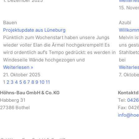
1. Dezember 2025
Weiterle
15. Nov
Bauen
Azubi
Projektupdate aus Lüneburg
Willkomm
Pünktlich zum Wochenstart haben unsere Jungs
Melvin i
wieder voller Elan die Ärmel hochgekrempelt! Es
uns gest
wird ordentlich auf’s Tempo gedrückt: es werden in
Stahlbet
Windeseile Wände hochgezogen und
bei
Weiterlesen »
Weiterle
21. Oktober 2025
7. Oktob
1
2
3
4
5
6
7
8
9
10
11
Höhns-Bau GmbH & Co. KG
Kontaktd
Habberg 31
Tel:
0426
27386 Bothel
Fax: 042
info@hoe