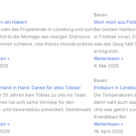
Bauen
en am Haken!
Moin moin aus Flot
naht das Projektende in Lüneburg und zum
Bei bestem hamburg
hörte die Montage des riesigen Stahlsilos.
in Flottbek voran. 
onnen schwere, rote Koloss musste präzise
was das Zeug hält!
erfolgreich
sen »
Weiterlesen »
2026
4. Mai 2026
Bauen
Hand in Hand: Danke für alles Tobias!
Endspurt in Lünebur
r 20 Jahren kam Tobias zu uns ins Team.
Die Temperaturen st
ell hat sich seine Vorliebe für den
damit naht auch da
e- und Gewerbebau entwickelt. Gemeinsam
Und was gehört zum
s
Kranabbau! Bei
sen »
Weiterlesen »
 2026
16. April 2026