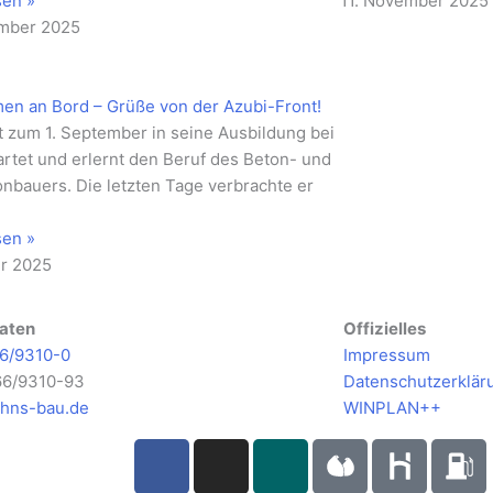
sen »
11. November 2025
ember 2025
en an Bord – Grüße von der Azubi-Front!
st zum 1. September in seine Ausbildung bei
artet und erlernt den Beruf des Beton- und
onbauers. Die letzten Tage verbrachte er
sen »
er 2025
aten
Offizielles
6/9310-0
Impressum
66/9310-93
Datenschutzerklär
hns-bau.de
WINPLAN++
F
I
X
a
n
i