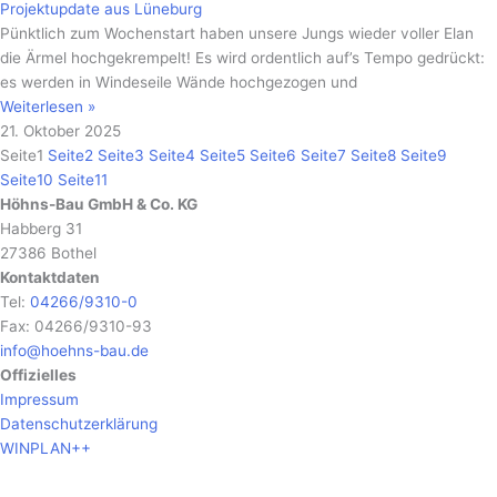
Projektupdate aus Lüneburg
Pünktlich zum Wochenstart haben unsere Jungs wieder voller Elan
die Ärmel hochgekrempelt! Es wird ordentlich auf’s Tempo gedrückt:
es werden in Windeseile Wände hochgezogen und
Weiterlesen »
21. Oktober 2025
Seite
1
Seite
2
Seite
3
Seite
4
Seite
5
Seite
6
Seite
7
Seite
8
Seite
9
Seite
10
Seite
11
Höhns-Bau GmbH & Co. KG
Habberg 31
27386 Bothel
Kontaktdaten
Tel:
04266/9310-0
Fax: 04266/9310-93
info@hoehns-bau.de
Offizielles
Impressum
Datenschutzerklärung
WINPLAN++