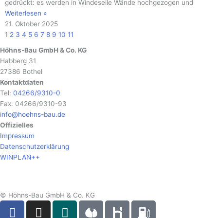
gedrückt: es werden in Windeseile Wände hochgezogen und
Weiterlesen »
21. Oktober 2025
1
2
3
4
5
6
7
8
9
10
11
Höhns-Bau GmbH & Co. KG
Habberg 31
27386 Bothel
Kontaktdaten
Tel:
04266/9310-0
Fax: 04266/9310-93
info@hoehns-bau.de
Offizielles
Impressum
Datenschutzerklärung
WINPLAN++
© Höhns-Bau GmbH & Co. KG
F
I
X