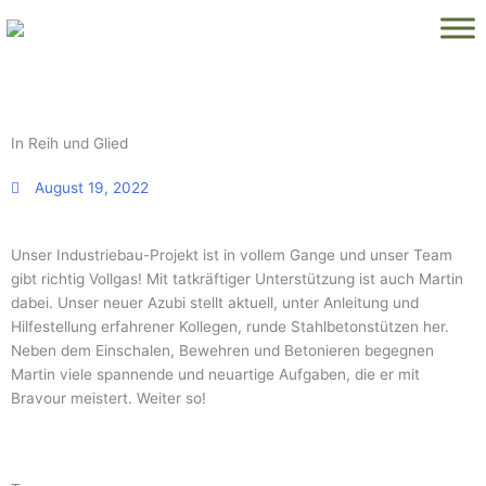
Zum
Inhalt
springen
In Reih und Glied
August 19, 2022
Unser Industriebau-Projekt ist in vollem Gange und unser Team
gibt richtig Vollgas! Mit tatkräftiger Unterstützung ist auch Martin
dabei. Unser neuer Azubi stellt aktuell, unter Anleitung und
Hilfestellung erfahrener Kollegen, runde Stahlbetonstützen her.
Neben dem Einschalen, Bewehren und Betonieren begegnen
Martin viele spannende und neuartige Aufgaben, die er mit
Bravour meistert. Weiter so!
Seite
Seite
Seite
Seite
Seite
Seite
Seite
Seite
Seite
Seite
Seite