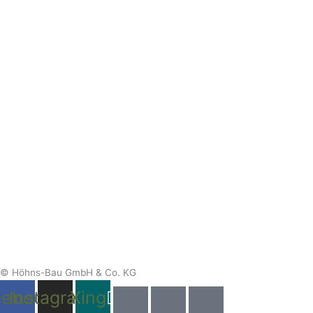
© Höhns-Bau GmbH & Co. KG
cebook
Instagram
Xing