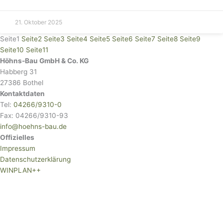
21. Oktober 2025
Seite
1
Seite
2
Seite
3
Seite
4
Seite
5
Seite
6
Seite
7
Seite
8
Seite
9
Seite
10
Seite
11
Höhns-Bau GmbH & Co. KG
Habberg 31
27386 Bothel
Kontaktdaten
Tel:
04266/9310-0
Fax: 04266/9310-93
info@hoehns-bau.de
Offizielles
Impressum
Datenschutzerklärung
WINPLAN++