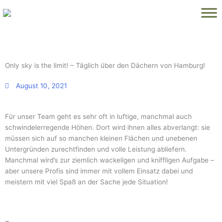
Zum
Inhalt
springen
Only sky is the limit! – Täglich über den Dächern von Hamburg!
August 10, 2021
Für unser Team geht es sehr oft in luftige, manchmal auch
schwindelerregende Höhen. Dort wird ihnen alles abverlangt: sie
müssen sich auf so manchen kleinen Flächen und unebenen
Untergründen zurechtfinden und volle Leistung abliefern.
Manchmal wird’s zur ziemlich wackeligen und kniffligen Aufgabe –
aber unsere Profis sind immer mit vollem Einsatz dabei und
meistern mit viel Spaß an der Sache jede Situation!
Seite
Seite
Seite
Seite
Seite
Seite
Seite
Seite
Seite
Seite
Seite