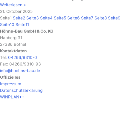
Weiterlesen »
21. Oktober 2025
Seite
1
Seite
2
Seite
3
Seite
4
Seite
5
Seite
6
Seite
7
Seite
8
Seite
9
Seite
10
Seite
11
Höhns-Bau GmbH & Co. KG
Habberg 31
27386 Bothel
Kontaktdaten
Tel:
04266/9310-0
Fax: 04266/9310-93
info@hoehns-bau.de
Offizielles
Impressum
Datenschutzerklärung
WINPLAN++