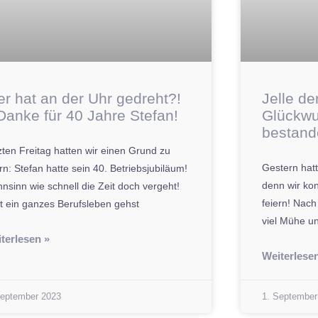
r hat an der Uhr gedreht?!
Jelle de
Danke für 40 Jahre Stefan!
Glückwu
bestand
zten Freitag hatten wir einen Grund zu
Gestern hat
ern: Stefan hatte sein 40. Betriebsjubiläum!
denn wir kon
nsinn wie schnell die Zeit doch vergeht!
feiern! Nach
t ein ganzes Berufsleben gehst
viel Mühe u
terlesen »
Weiterlese
September 2023
1. September