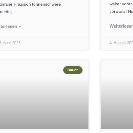
weiter vora
imaler Präzision tonnenschwere
vorwärts! Ni
mente,
Weiterlese
terlesen »
 August 2023
4. August 20
Bauen