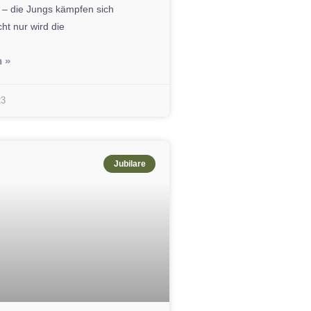
n – die Jungs kämpfen sich
cht nur wird die
n »
23
Jubilare