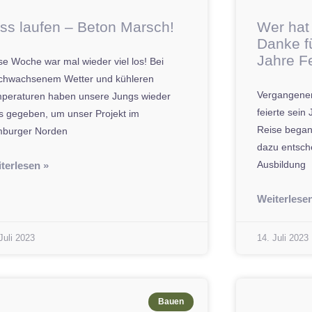
ss laufen – Beton Marsch!
Wer hat
Danke f
Jahre Fe
se Woche war mal wieder viel los! Bei
chwachsenem Wetter und kühleren
Vergangenen
peraturen haben unsere Jungs wieder
feierte sei
es gegeben, um unser Projekt im
Reise begann
burger Norden
dazu entsche
Ausbildung
terlesen »
Weiterlese
Juli 2023
14. Juli 2023
Bauen