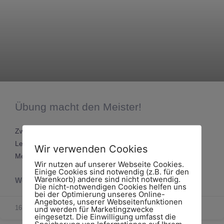
Übung macht den Meister!
Zwischen der Praxis auf der Baustelle, überbetrieblichen
Lehrgängen und Theorie in der Berufsschule war es für
Wir verwenden Cookies
Melvin mal wieder an der Zeit für ein Sonderprojekt
Wir nutzen auf unserer Webseite Cookies.
Einige Cookies sind notwendig (z.B. für den
Warenkorb) andere sind nicht notwendig.
Weiterlesen »
Die nicht-notwendigen Cookies helfen uns
bei der Optimierung unseres Online-
Angebotes, unserer Webseitenfunktionen
16. März 2026
und werden für Marketingzwecke
eingesetzt. Die Einwilligung umfasst die
Speicherung von Informationen auf Ihrem