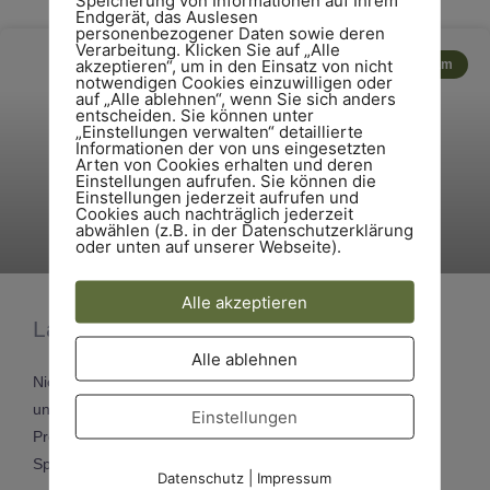
Endgerät, das Auslesen
personenbezogener Daten sowie deren
Verarbeitung. Klicken Sie auf „Alle
akzeptieren“, um in den Einsatz von nicht
Team
notwendigen Cookies einzuwilligen oder
auf „Alle ablehnen“, wenn Sie sich anders
entscheiden. Sie können unter
„Einstellungen verwalten“ detaillierte
Informationen der von uns eingesetzten
Arten von Cookies erhalten und deren
Einstellungen aufrufen. Sie können die
Einstellungen jederzeit aufrufen und
Cookies auch nachträglich jederzeit
abwählen (z.B. in der Datenschutzerklärung
oder unten auf unserer Webseite).
Alle akzeptieren
Lasst die Funken sprühen!
Alle ablehnen
Nicht nur auf unseren Baustellen ist viel los, auch auf
unserem Bauhof gibt es zahlreiche spannende Projekte.
Einstellungen
Prototypen entwickeln? Sonderkonstruktionen bauen?
Spezialbauten anfertigen? Einzelstücke austüfteln?
Datenschutz
|
Impressum