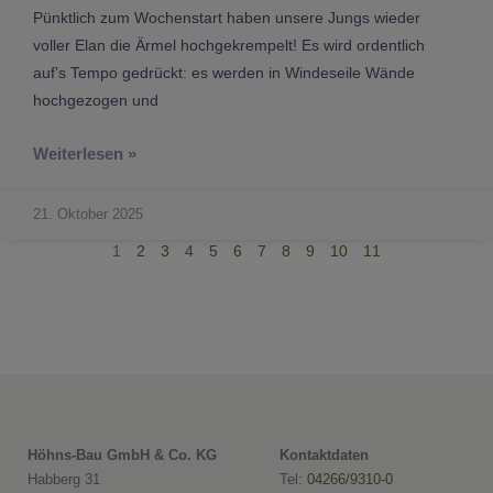
Pünktlich zum Wochenstart haben unsere Jungs wieder
voller Elan die Ärmel hochgekrempelt! Es wird ordentlich
auf’s Tempo gedrückt: es werden in Windeseile Wände
hochgezogen und
Weiterlesen »
21. Oktober 2025
1
2
3
4
5
6
7
8
9
10
11
Höhns-Bau GmbH & Co. KG
Kontaktdaten
Habberg 31
Tel:
04266/9310-0