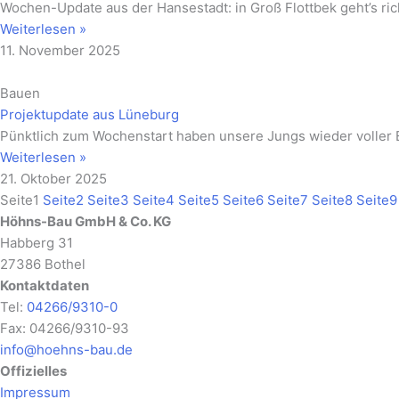
Wochen-Update aus der Hansestadt: in Groß Flottbek geht’s ric
Weiterlesen »
11. November 2025
Bauen
Projektupdate aus Lüneburg
Pünktlich zum Wochenstart haben unsere Jungs wieder voller 
Weiterlesen »
21. Oktober 2025
Seite
1
Seite
2
Seite
3
Seite
4
Seite
5
Seite
6
Seite
7
Seite
8
Seite
9
Höhns-Bau GmbH & Co. KG
Habberg 31
27386 Bothel
Kontaktdaten
Tel:
04266/9310-0
Fax: 04266/9310-93
info@hoehns-bau.de
Offizielles
Impressum