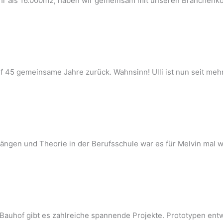
hr als 16.000m2, haben wir gemeinsam mit unseren Branchenko
uf 45 gemeinsame Jahre zurück. Wahnsinn! Ulli ist nun seit meh
ängen und Theorie in der Berufsschule war es für Melvin mal wi
em Bauhof gibt es zahlreiche spannende Projekte. Prototypen e