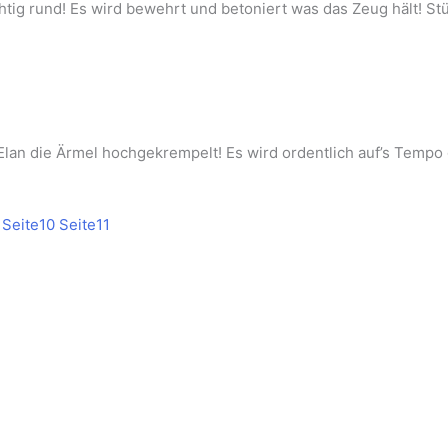
htig rund! Es wird bewehrt und betoniert was das Zeug hält! S
Elan die Ärmel hochgekrempelt! Es wird ordentlich auf’s Temp
Seite
10
Seite
11