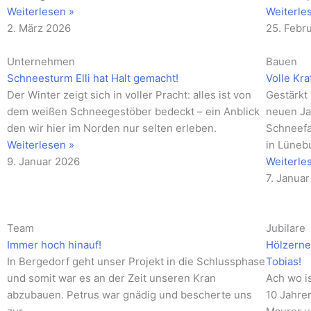
Weiterlesen »
Weiterle
2. März 2026
25. Febr
Unternehmen
Bauen
Schneesturm Elli hat Halt gemacht!
Volle Kra
Der Winter zeigt sich in voller Pracht: alles ist von
Gestärkt
dem weißen Schneegestöber bedeckt – ein Anblick
neuen Ja
den wir hier im Norden nur selten erleben.
Schneefa
Weiterlesen »
in Lüneb
9. Januar 2026
Weiterle
7. Janua
Team
Jubilare
Immer hoch hinauf!
Hölzerne
In Bergedorf geht unser Projekt in die Schlussphase
Tobias!
und somit war es an der Zeit unseren Kran
Ach wo is
abzubauen. Petrus war gnädig und bescherte uns
10 Jahre