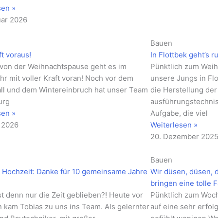
sen »
uar 2026
Bauen
ft voraus!
In Flottbek geht’s r
 von der Weihnachtspause geht es im
Pünktlich zum Wei
hr mit voller Kraft voran! Noch vor dem
unsere Jungs in Flo
ll und dem Wintereinbruch hat unser Team
die Herstellung der
urg
ausführungstechnis
sen »
Aufgabe, die viel
r 2026
Weiterlesen »
20. Dezember 202
Bauen
 Hochzeit: Danke für 10 gemeinsame Jahre
Wir düsen, düsen, 
bringen eine tolle 
t denn nur die Zeit geblieben?! Heute vor
Pünktlich zum Woc
n kam Tobias zu uns ins Team. Als gelernter
auf eine sehr erfo