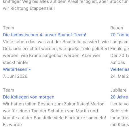
kniffliger Weg bis alles auf dem Areal fertig ist, aber Stück fü
wir Richtung Etappenziel!
Seite
Seite
Seite
Seite
Seite
Seite
Seite
Seite
Seite
Seite
Seite
Team
Bauen
Die fantastischen 4: unser Bauhof-Team!
70 Tonn
Viele sehen das, was auf der Baustelle passiert, wie
Langsam 
Gebäude errichtet werden, wie große Teile geliefert
Finale ge
werden, wie Krane aufgebaut werden. Aber wer
Der 70 T
steckt hinter
auf das
Weiterlesen »
Weiterle
7. Juni 2026
24. Mai 
Team
Jubilare
Die Kollegen von morgen
20 Jahre 
Wir hatten tollen Besuch zum Zukunftstag! Marlon
Heute vo
war für einen Tag der Schatten von Martin und
Sehr schn
konnte auf der Baustelle viele Eindrücke sammeln!
Industri
Es wurde
mit Klau