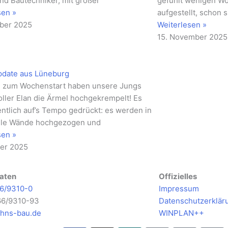
nd Bautechniker, mit großer
gefühlt wenigen W
sen »
aufgestellt, schon s
ber 2025
Weiterlesen »
15. November 2025
pdate aus Lüneburg
h zum Wochenstart haben unsere Jungs
oller Elan die Ärmel hochgekrempelt! Es
entlich auf’s Tempo gedrückt: es werden in
ile Wände hochgezogen und
sen »
ber 2025
aten
Offizielles
6/9310-0
Impressum
66/9310-93
Datenschutzerklär
hns-bau.de
WINPLAN++