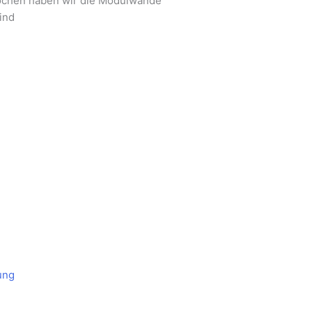
ochen haben wir die Modulwände
ind
ung