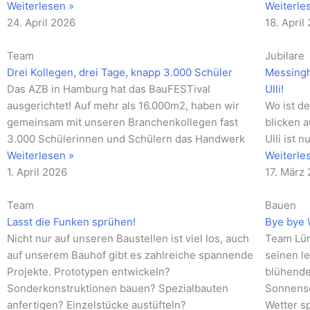
Weiterlesen »
Weiterle
24. April 2026
18. April
Team
Jubilare
Drei Kollegen, drei Tage, knapp 3.000 Schüler
Messingh
Das AZB in Hamburg hat das BauFESTival
Ulli!
ausgerichtet! Auf mehr als 16.000m2, haben wir
Wo ist de
gemeinsam mit unseren Branchenkollegen fast
blicken 
3.000 Schülerinnen und Schülern das Handwerk
Ulli ist 
Weiterlesen »
Weiterle
1. April 2026
17. März
Team
Bauen
Lasst die Funken sprühen!
Bye bye 
Nicht nur auf unseren Baustellen ist viel los, auch
Team Lün
auf unserem Bauhof gibt es zahlreiche spannende
seinen le
Projekte. Prototypen entwickeln?
blühende
Sonderkonstruktionen bauen? Spezialbauten
Sonnensc
anfertigen? Einzelstücke austüfteln?
Wetter s