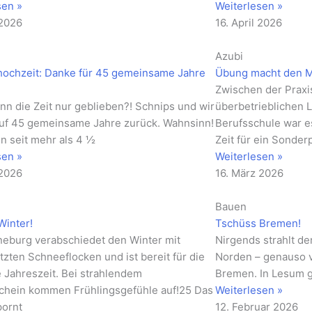
sen »
Weiterlesen »
 2026
16. April 2026
Azubi
ochzeit: Danke für 45 gemeinsame Jahre
Übung macht den M
Zwischen der Praxis
nn die Zeit nur geblieben?! Schnips und wir
überbetrieblichen 
auf 45 gemeinsame Jahre zurück. Wahnsinn!
Berufsschule war es
nun seit mehr als 4 ½
Zeit für ein Sonder
sen »
Weiterlesen »
 2026
16. März 2026
Bauen
Winter!
Tschüss Bremen!
eburg verabschiedet den Winter mit
Nirgends strahlt de
tzten Schneeflocken und ist bereit für die
Norden – genauso ve
 Jahreszeit. Bei strahlendem
Bremen. In Lesum g
hein kommen Frühlingsgefühle auf!25 Das
Weiterlesen »
pornt
12. Februar 2026