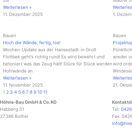
zur
Maurer u
Weiterlesen »
Weiterle
11. Dezember 2025
1. Dezem
Bauen
Bauen
Hoch die Wände, fertig, los!
Projektu
Wochen-Update aus der Hansestadt: in Groß
Pünktlic
Flottbek geht’s richtig rund! Es wird bewehrt und
wieder v
betoniert was das Zeug hält! Stück für Stück werden
wird ord
Hohlwände an
Windese
Weiterlesen »
Weiterle
11. November 2025
21. Okto
1
2
3
4
5
6
7
8
9
10
11
Höhns-Bau GmbH & Co. KG
Kontaktd
Habberg 31
Tel:
0426
27386 Bothel
Fax: 042
info@hoe