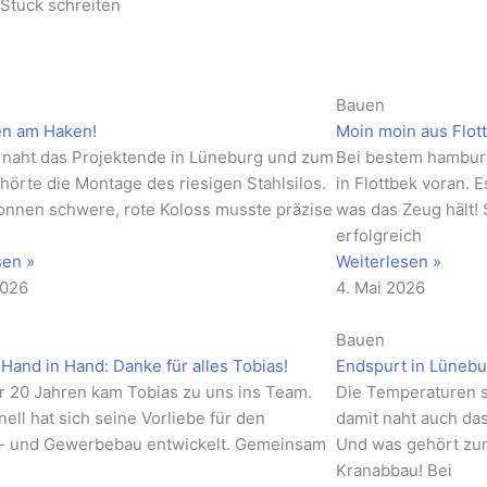
r Stück schreiten
Bauen
en am Haken!
Moin moin aus Flot
naht das Projektende in Lüneburg und zum
Bei bestem hamburg
hörte die Montage des riesigen Stahlsilos.
in Flottbek voran. 
onnen schwere, rote Koloss musste präzise
was das Zeug hält!
erfolgreich
sen »
Weiterlesen »
2026
4. Mai 2026
Bauen
Hand in Hand: Danke für alles Tobias!
Endspurt in Lünebur
r 20 Jahren kam Tobias zu uns ins Team.
Die Temperaturen st
ell hat sich seine Vorliebe für den
damit naht auch da
e- und Gewerbebau entwickelt. Gemeinsam
Und was gehört zum
s
Kranabbau! Bei