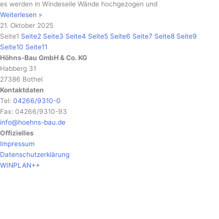
es werden in Windeseile Wände hochgezogen und
Weiterlesen »
21. Oktober 2025
Seite
1
Seite
2
Seite
3
Seite
4
Seite
5
Seite
6
Seite
7
Seite
8
Seite
9
Seite
10
Seite
11
Höhns-Bau GmbH & Co. KG
Habberg 31
27386 Bothel
Kontaktdaten
Tel:
04266/9310-0
Fax: 04266/9310-93
info@hoehns-bau.de
Offizielles
Impressum
Datenschutzerklärung
WINPLAN++