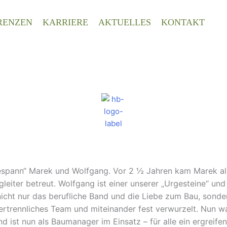
RENZEN
KARRIERE
AKTUELLES
KONTAKT
Gespann“ Marek und Wolfgang. Vor 2 ½ Jahren kam Marek al
iter betreut. Wolfgang ist einer unserer „Urgesteine“ und 
e nicht nur das berufliche Band und die Liebe zum Bau, son
nzertrennliches Team und miteinander fest verwurzelt. Nun w
nd ist nun als Baumanager im Einsatz – für alle ein ergrei