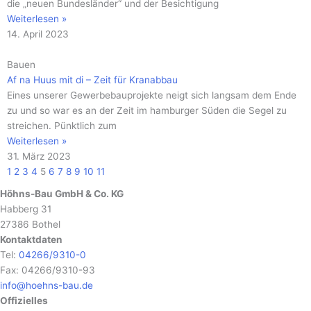
die „neuen Bundesländer“ und der Besichtigung
Weiterlesen »
14. April 2023
Bauen
Af na Huus mit di – Zeit für Kranabbau
Eines unserer Gewerbebauprojekte neigt sich langsam dem Ende
zu und so war es an der Zeit im hamburger Süden die Segel zu
streichen. Pünktlich zum
Weiterlesen »
31. März 2023
1
2
3
4
5
6
7
8
9
10
11
Höhns-Bau GmbH & Co. KG
Habberg 31
27386 Bothel
Kontaktdaten
Tel:
04266/9310-0
Fax: 04266/9310-93
info@hoehns-bau.de
Offizielles