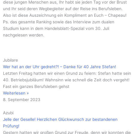
diese jungen Menschen aus, Ihr habt sie jeden Tag vor der Brust
und Ihr seid deren Wegbegleiter auf der Reise ins Berufsleben.
Also ist diese Auszeichnung ein Kompliment an Euch – Chapeau!
Ps. das gesamte Ranking sowie das Interview zum dualen
Studium kann in dem Handelsblatt-Spezial vom 30. Juli
nachgelesen werden.
Seite
Seite
Seite
Seite
Seite
Seite
Seite
Seite
Seite
Seite
Seite
Jubilare
Wer hat an der Uhr gedreht?! – Danke für 40 Jahre Stefan!
Letzten Freitag hatten wir einen Grund zu feiern: Stefan hatte sein
40. Betriebsjubiläum! Wahnsinn wie schnell die Zeit doch vergeht!
Fast ein ganzes Berufsleben gehst
Weiterlesen »
8. September 2023
Azubi
Jelle der Geselle! Herzlichen Glückwunsch zur bestandenen
Prüfung!
Gestern hatten wir großen Grund zur Freude, denn wir konnten die