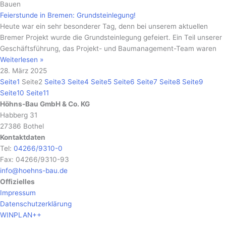
Bauen
Feierstunde in Bremen: Grundsteinlegung!
Heute war ein sehr besonderer Tag, denn bei unserem aktuellen
Bremer Projekt wurde die Grundsteinlegung gefeiert. Ein Teil unserer
Geschäftsführung, das Projekt- und Baumanagement-Team waren
Weiterlesen »
28. März 2025
Seite
1
Seite
2
Seite
3
Seite
4
Seite
5
Seite
6
Seite
7
Seite
8
Seite
9
Seite
10
Seite
11
Höhns-Bau GmbH & Co. KG
Habberg 31
27386 Bothel
Kontaktdaten
Tel:
04266/9310-0
Fax: 04266/9310-93
info@hoehns-bau.de
Offizielles
Impressum
Datenschutzerklärung
WINPLAN++