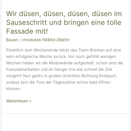
düsen,
Wir düsen, düsen, düsen, düsen im
düsen,
düsen,
Sauseschritt und bringen eine tolle
düsen
Fassade mit!
im
Sauseschritt
Bauen
/
chrobotek-598Xd-29jk5rt
und
Pünktlich zum Wochenende blickt das Team Bremen auf eine
bringen
sehr erfolgreiche Woche zurück. Vor noch gefühlt wenigen
eine
Wochen haben wir die Modulwände aufgestellt, schon sind die
tolle
Fassadenarbeiten voll im Gange! Irre wie schnell die Zeit
Fassade
vergeht! Nun geht’s in großen Schritten Richtung Endspurt,
mit!
sodass sich die Tore der Tagesstätte schon bald öffnen
können.
Weiterlesen »
Hoch
die