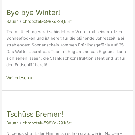
bye
Bye bye Winter!
Winter!
Bauen
/
chrobotek-598Xd-29jk5rt
Team Lüneburg verabschiedet den Winter mit seinen letzten
Schneeflocken und ist bereit für die blühende Jahreszeit. Bei
strahlendem Sonnenschein kommen Frühlingsgefühle auf!25
Das Wetter spornt das Team richtig an und das Ergebnis kann
sich sehen lassen: die Stahldachkonstruktion steht und ist für
den Endschliff bereit!
Weiterlesen »
Tschüss
Bremen!
Tschüss Bremen!
Bauen
/
chrobotek-598Xd-29jk5rt
Nirgends strahlt der Himmel so schön grau, wie im Norden –