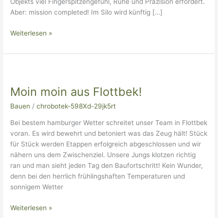
Objekts viel Fingerspitzengefühl, Ruhe und Präzision erfordert.
Aber: mission completed! Im Silo wird künftig […]
Weiterlesen »
Moin
moin
Moin moin aus Flottbek!
aus
Flottbek!
Bauen
/
chrobotek-598Xd-29jk5rt
Bei bestem hamburger Wetter schreitet unser Team in Flottbek
voran. Es wird bewehrt und betoniert was das Zeug hält! Stück
für Stück werden Etappen erfolgreich abgeschlossen und wir
nähern uns dem Zwischenziel. Unsere Jungs klotzen richtig
ran und man sieht jeden Tag den Baufortschritt! Kein Wunder,
denn bei den herrlich frühlingshaften Temperaturen und
sonnigem Wetter
Weiterlesen »