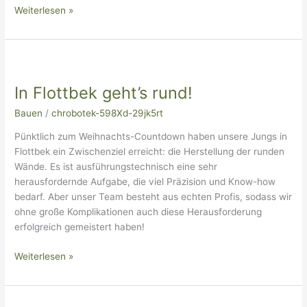
Weiterlesen »
In
Flottbek
In Flottbek geht’s rund!
geht’s
rund!
Bauen
/
chrobotek-598Xd-29jk5rt
Pünktlich zum Weihnachts-Countdown haben unsere Jungs in
Flottbek ein Zwischenziel erreicht: die Herstellung der runden
Wände. Es ist ausführungstechnisch eine sehr
herausfordernde Aufgabe, die viel Präzision und Know-how
bedarf. Aber unser Team besteht aus echten Profis, sodass wir
ohne große Komplikationen auch diese Herausforderung
erfolgreich gemeistert haben!
Weiterlesen »
Wir