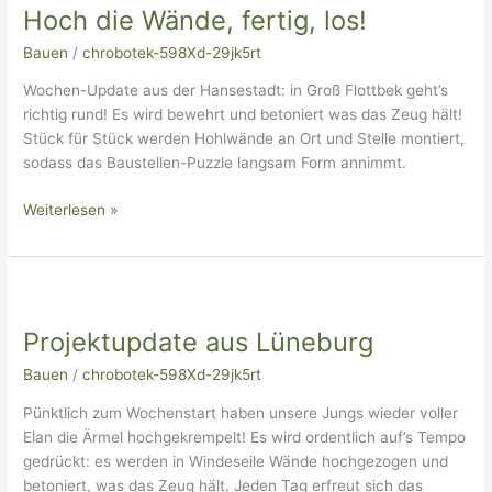
Hoch die Wände, fertig, los!
Wände,
fertig,
Bauen
/
chrobotek-598Xd-29jk5rt
los!
Wochen-Update aus der Hansestadt: in Groß Flottbek geht’s
richtig rund! Es wird bewehrt und betoniert was das Zeug hält!
Stück für Stück werden Hohlwände an Ort und Stelle montiert,
sodass das Baustellen-Puzzle langsam Form annimmt.
Weiterlesen »
Projektupdate
aus
Projektupdate aus Lüneburg
Lüneburg
Bauen
/
chrobotek-598Xd-29jk5rt
Pünktlich zum Wochenstart haben unsere Jungs wieder voller
Elan die Ärmel hochgekrempelt! Es wird ordentlich auf’s Tempo
gedrückt: es werden in Windeseile Wände hochgezogen und
betoniert, was das Zeug hält. Jeden Tag erfreut sich das