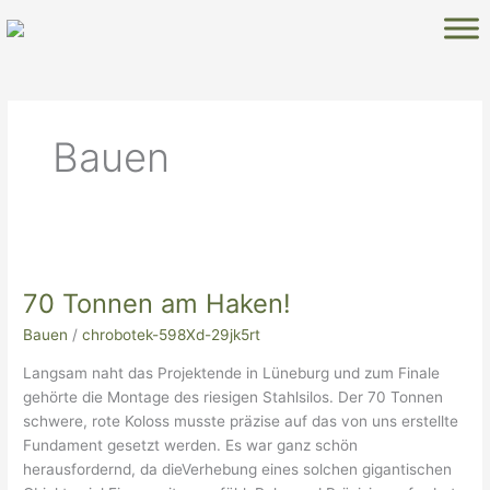
Zum
Inhalt
springen
Bauen
70
Tonnen
70 Tonnen am Haken!
am
Haken!
Bauen
/
chrobotek-598Xd-29jk5rt
Langsam naht das Projektende in Lüneburg und zum Finale
gehörte die Montage des riesigen Stahlsilos. Der 70 Tonnen
schwere, rote Koloss musste präzise auf das von uns erstellte
Fundament gesetzt werden. Es war ganz schön
herausfordernd, da dieVerhebung eines solchen gigantischen