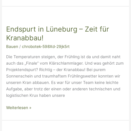
Endspurt
in
Endspurt in Lüneburg – Zeit für
Lüneburg
–
Kranabbau!
Zeit
Bauen
/
chrobotek-598Xd-29jk5rt
für
Kranabbau!
Die Temperaturen steigen, der Frühling ist da und damit naht
auch das „Finale“ vom Klärschlammlager. Und was gehört zum
Projektendspurt? Richtig – der Kranabbau! Bei purem
Sonnenschein und traumhaftem Frühlingswetter konnten wir
unseren Kran abbauen. Es war für unser Team keine leichte
Aufgabe, aber trotz der einen oder anderen technischen und
logistischen Krux haben unsere
Weiterlesen »
Bye