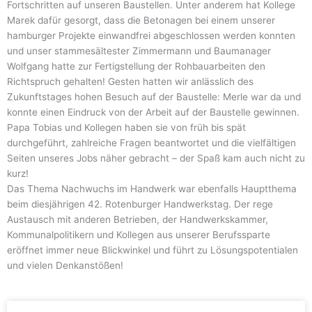
Fortschritten auf unseren Baustellen. Unter anderem hat Kollege
Marek dafür gesorgt, dass die Betonagen bei einem unserer
hamburger Projekte einwandfrei abgeschlossen werden konnten
und unser stammesältester Zimmermann und Baumanager
Wolfgang hatte zur Fertigstellung der Rohbauarbeiten den
Richtspruch gehalten! Gesten hatten wir anlässlich des
Zukunftstages hohen Besuch auf der Baustelle: Merle war da und
konnte einen Eindruck von der Arbeit auf der Baustelle gewinnen.
Papa Tobias und Kollegen haben sie von früh bis spät
durchgeführt, zahlreiche Fragen beantwortet und die vielfältigen
Seiten unseres Jobs näher gebracht – der Spaß kam auch nicht zu
kurz!
Das Thema Nachwuchs im Handwerk war ebenfalls Hauptthema
beim diesjährigen 42. Rotenburger Handwerkstag. Der rege
Austausch mit anderen Betrieben, der Handwerkskammer,
Kommunalpolitikern und Kollegen aus unserer Berufssparte
eröffnet immer neue Blickwinkel und führt zu Lösungspotentialen
und vielen Denkanstößen!
Seite
Seite
Seite
Seite
Seite
Seite
Seite
Seite
Seite
Seite
Seite