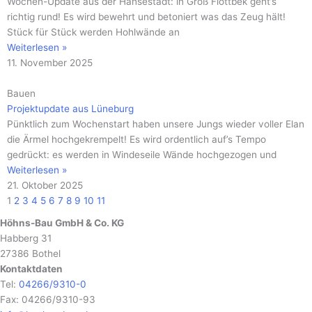
Wochen-Update aus der Hansestadt: in Groß Flottbek geht’s
richtig rund! Es wird bewehrt und betoniert was das Zeug hält!
Stück für Stück werden Hohlwände an
Weiterlesen »
11. November 2025
Bauen
Projektupdate aus Lüneburg
Pünktlich zum Wochenstart haben unsere Jungs wieder voller Elan
die Ärmel hochgekrempelt! Es wird ordentlich auf’s Tempo
gedrückt: es werden in Windeseile Wände hochgezogen und
Weiterlesen »
21. Oktober 2025
1
2
3
4
5
6
7
8
9
10
11
Höhns-Bau GmbH & Co. KG
Habberg 31
27386 Bothel
Kontaktdaten
Tel:
04266/9310-0
Fax: 04266/9310-93