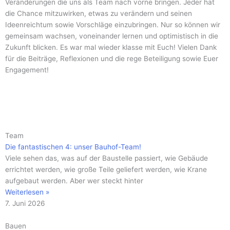
Veränderungen die uns als Team nach vorne bringen. Jeder hat
die Chance mitzuwirken, etwas zu verändern und seinen
Ideenreichtum sowie Vorschläge einzubringen. Nur so können wir
gemeinsam wachsen, voneinander lernen und optimistisch in die
Zukunft blicken. Es war mal wieder klasse mit Euch! Vielen Dank
für die Beiträge, Reflexionen und die rege Beteiligung sowie Euer
Engagement!
Seite
Seite
Seite
Seite
Seite
Seite
Seite
Seite
Seite
Seite
Seite
Team
Die fantastischen 4: unser Bauhof-Team!
Viele sehen das, was auf der Baustelle passiert, wie Gebäude
errichtet werden, wie große Teile geliefert werden, wie Krane
aufgebaut werden. Aber wer steckt hinter
Weiterlesen »
7. Juni 2026
Bauen