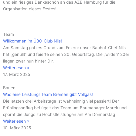
und ein riesiges Dankeschön an das AZB Hamburg für die
Organisation dieses Festes!
Seite
Seite
Seite
Seite
Seite
Seite
Seite
Seite
Seite
Seite
Seite
Team
Willkommen im Ü30-Club Nils!
Am Samstag gab es Grund zum Feiern: unser Bauhof-Chef Nils
hat „genullt“ und feierte seinen 30. Geburtstag. Die „wilden“ 20er
liegen zwar nun hinter Dir,
Weiterlesen »
17. März 2025
Bauen
Was eine Leistung! Team Bremen gibt Vollgas!
Die letzten drei Arbeitstage ist wahnsinnig viel passiert! Der
Frühlingsanflug beflügelt das Team um Baumanager Marek und
spornt die Jungs zu Höchstleistungen an! Am Donnerstag
Weiterlesen »
10. März 2025