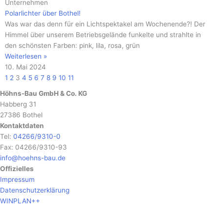
Unternehmen
Polarlichter über Bothel!
Was war das denn für ein Lichtspektakel am Wochenende?! Der
Himmel über unserem Betriebsgelände funkelte und strahlte in
den schönsten Farben: pink, lila, rosa, grün
Weiterlesen »
10. Mai 2024
1
2
3
4
5
6
7
8
9
10
11
Höhns-Bau GmbH & Co. KG
Habberg 31
27386 Bothel
Kontaktdaten
Tel:
04266/9310-0
Fax: 04266/9310-93
info@hoehns-bau.de
Offizielles
Impressum
Datenschutzerklärung
WINPLAN++