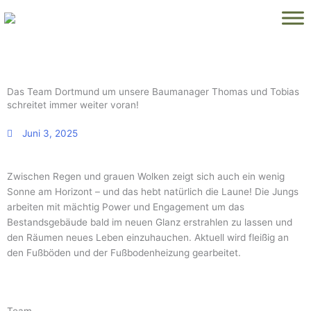
Zum
Inhalt
springen
Das Team Dortmund um unsere Baumanager Thomas und Tobias
schreitet immer weiter voran!
Juni 3, 2025
Zwischen Regen und grauen Wolken zeigt sich auch ein wenig
Sonne am Horizont – und das hebt natürlich die Laune! Die Jungs
arbeiten mit mächtig Power und Engagement um das
Bestandsgebäude bald im neuen Glanz erstrahlen zu lassen und
den Räumen neues Leben einzuhauchen. Aktuell wird fleißig an
den Fußböden und der Fußbodenheizung gearbeitet.
Seite
Seite
Seite
Seite
Seite
Seite
Seite
Seite
Seite
Seite
Seite