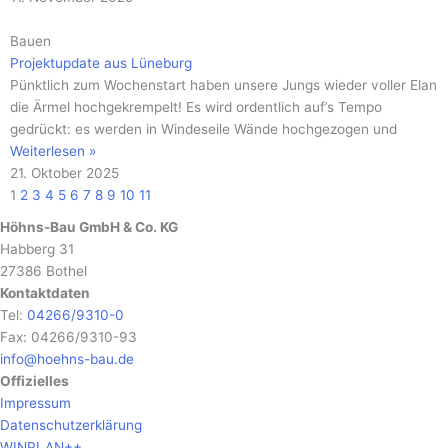
Bauen
Projektupdate aus Lüneburg
Pünktlich zum Wochenstart haben unsere Jungs wieder voller Elan
die Ärmel hochgekrempelt! Es wird ordentlich auf’s Tempo
gedrückt: es werden in Windeseile Wände hochgezogen und
Weiterlesen »
21. Oktober 2025
1
2
3
4
5
6
7
8
9
10
11
Höhns-Bau GmbH & Co. KG
Habberg 31
27386 Bothel
Kontaktdaten
Tel:
04266/9310-0
Fax: 04266/9310-93
info@hoehns-bau.de
Offizielles
Impressum
Datenschutzerklärung
WINPLAN++