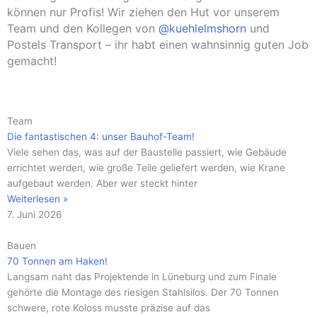
können nur Profis! Wir ziehen den Hut vor unserem
Team und den Kollegen von
@kuehlelmshorn
und
Postels Transport – ihr habt einen wahnsinnig guten Job
gemacht!
Seite
Seite
Seite
Seite
Seite
Seite
Seite
Seite
Seite
Seite
Seite
Team
Die fantastischen 4: unser Bauhof-Team!
Viele sehen das, was auf der Baustelle passiert, wie Gebäude
errichtet werden, wie große Teile geliefert werden, wie Krane
aufgebaut werden. Aber wer steckt hinter
Weiterlesen »
7. Juni 2026
Bauen
70 Tonnen am Haken!
Langsam naht das Projektende in Lüneburg und zum Finale
gehörte die Montage des riesigen Stahlsilos. Der 70 Tonnen
schwere, rote Koloss musste präzise auf das