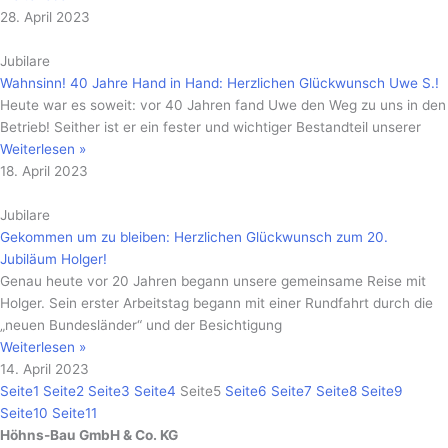
28. April 2023
Jubilare
Wahnsinn! 40 Jahre Hand in Hand: Herzlichen Glückwunsch Uwe S.!
Heute war es soweit: vor 40 Jahren fand Uwe den Weg zu uns in den
Betrieb! Seither ist er ein fester und wichtiger Bestandteil unserer
Weiterlesen »
18. April 2023
Jubilare
Gekommen um zu bleiben: Herzlichen Glückwunsch zum 20.
Jubiläum Holger!
Genau heute vor 20 Jahren begann unsere gemeinsame Reise mit
Holger. Sein erster Arbeitstag begann mit einer Rundfahrt durch die
„neuen Bundesländer“ und der Besichtigung
Weiterlesen »
14. April 2023
Seite
1
Seite
2
Seite
3
Seite
4
Seite
5
Seite
6
Seite
7
Seite
8
Seite
9
Seite
10
Seite
11
Höhns-Bau GmbH & Co. KG