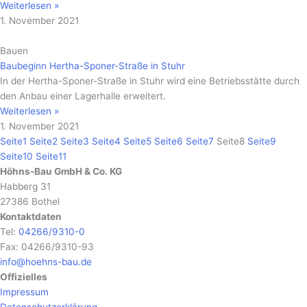
Weiterlesen »
1. November 2021
Bauen
Baubeginn Hertha-Sponer-Straße in Stuhr
In der Hertha-Sponer-Straße in Stuhr wird eine Betriebsstätte durch
den Anbau einer Lagerhalle erweitert.
Weiterlesen »
1. November 2021
Seite
1
Seite
2
Seite
3
Seite
4
Seite
5
Seite
6
Seite
7
Seite
8
Seite
9
Seite
10
Seite
11
Höhns-Bau GmbH & Co. KG
Habberg 31
27386 Bothel
Kontaktdaten
Tel:
04266/9310-0
Fax: 04266/9310-93
info@hoehns-bau.de
Offizielles
Impressum