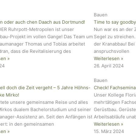
Bauen
n oder auch chen Daach aus Dortmund!
Time to say goodby
 DER Ruhrpott-Metropolen ist unser
Nun war es an der 
au-Projekt im vollen Gange! Das Team um
Segel zu streichen.
aumanager Thomas und Tobias arbeitet
der Kranabbau! Be
ran, dass die Revitalisierung des
anspruchsvollen
sen »
Weiterlesen »
024
26. April 2024
Bauen
ell doch die Zeit vergeht – 5 Jahre Höhns-
Check! Fachseminar
ke Mirko!
Unser Kollege Flor
rtete unsere gemeinsame Reise und alles
mehrtätigen Fachse
 Mirkos dualem Bachelorstudium und seiner
Gerüstbau. Gerüste 
anager-Assistenz an. Seit den Anfängen ist
Arbeitsabläufe una
siert: in den gemeinsamen
Weiterlesen »
sen »
15. März 2024