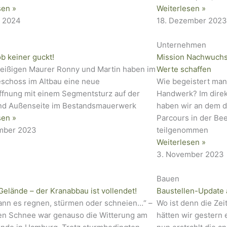
sen »
Weiterlesen »
r 2024
18. Dezember 2023
Unternehmen
b keiner guckt!
Mission Nachwuchs
leißigen Maurer Ronny und Martin haben im
Werte schaffen
schoss im Altbau eine neue
Wie begeistert man
ffnung mit einem Segmentsturz auf der
Handwerk? Im direk
nd Außenseite im Bestandsmauerwerk
haben wir an dem d
sen »
Parcours in der Be
mber 2023
teilgenommen
Weiterlesen »
3. November 2023
Bauen
Gelände – der Kranabbau ist vollendet!
Baustellen-Update
ann es regnen, stürmen oder schneien…“ –
Wo ist denn die Zeit 
den Schnee war genauso die Witterung am
hätten wir gestern