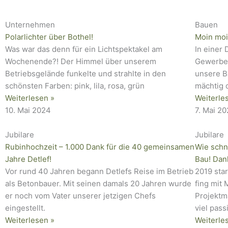
Seite
Seite
Seite
Seite
Seite
Seite
Seite
Seite
Seite
Seite
Seite
Unternehmen
Bauen
Polarlichter über Bothel!
Moin moi
Was war das denn für ein Lichtspektakel am
In einer
Wochenende?! Der Himmel über unserem
Gewerbeb
Betriebsgelände funkelte und strahlte in den
unsere B
schönsten Farben: pink, lila, rosa, grün
mächtig d
Weiterlesen »
Weiterle
10. Mai 2024
7. Mai 2
Jubilare
Jubilare
Rubinhochzeit – 1.000 Dank für die 40 gemeinsamen
Wie schn
Jahre Detlef!
Bau! Dan
Vor rund 40 Jahren begann Detlefs Reise im Betrieb
2019 sta
als Betonbauer. Mit seinen damals 20 Jahren wurde
fing mit
er noch vom Vater unserer jetzigen Chefs
Projektm
eingestellt.
viel pas
Weiterlesen »
Weiterle