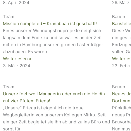
8. April 2024
26. März
Team
Bauen
Mission completed – Kranabbau ist geschafft!
Baustell
Eines unserer Wohnungsbauprojekte neigt sich
Diese Wo
langsam dem Ende zu und so war es an der Zeit
einiges l
mitten in Hamburg unseren grünen Lastenträger
Endzüge
abzubauen. Es waren
vollen G
Weiterlesen »
Weiterle
3. März 2024
23. Febr
Team
Bauen
Unsere feel-well Managerin oder auch die Heldin
Neues Ja
auf vier Pfoten: Frieda!
Dortmun
„Unsere“ Frieda ist eigentlich die treue
Pünktlic
Wegbegleiterin von unserem Kollegen Mirko. Seit
neues Pro
einiger Zeit begleitet sie ihn ab und zu ins Büro und
Bauvorha
sorgt für
Nun mus