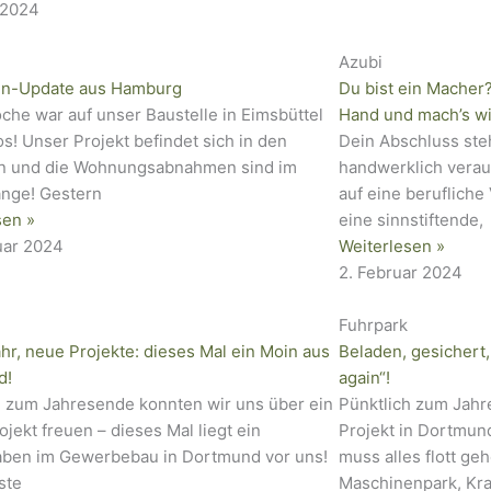
 2024
Azubi
en-Update aus Hamburg
Du bist ein Macher?
che war auf unser Baustelle in Eimsbüttel
Hand und mach’s w
os! Unser Projekt befindet sich in den
Dein Abschluss steh
n und die Wohnungsabnahmen sind im
handwerklich veraus
ange! Gestern
auf eine beruflich
sen »
eine sinnstiftende,
uar 2024
Weiterlesen »
2. Februar 2024
Fuhrpark
hr, neue Projekte: dieses Mal ein Moin aus
Beladen, gesichert,
d!
again“!
h zum Jahresende konnten wir uns über ein
Pünktlich zum Jahr
jekt freuen – dieses Mal liegt ein
Projekt in Dortmun
ben im Gewerbebau in Dortmund vor uns!
muss alles flott ge
ste
Maschinenpark, Kra