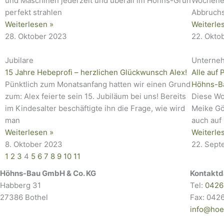
und Maschinen jederzeit und überall im Höhns-Grün
Wochenen
perfekt strahlen
Abbruchs
Weiterlesen »
Weiterle
28. Oktober 2023
22. Okto
Jubilare
Unterne
15 Jahre Hebeprofi – herzlichen Glückwunsch Alex!
Alle auf 
Pünktlich zum Monatsanfang hatten wir einen Grund
Höhns-B
zum: Alex feierte sein 15. Jubiläum bei uns! Bereits
Diese Wo
im Kindesalter beschäftigte ihn die Frage, wie wird
Meike Gö
man
auch auf
Weiterlesen »
Weiterle
8. Oktober 2023
22. Sep
1
2
3
4
5
6
7
8
9
10
11
Höhns-Bau GmbH & Co. KG
Kontaktd
Habberg 31
Tel:
0426
27386 Bothel
Fax: 042
info@hoe