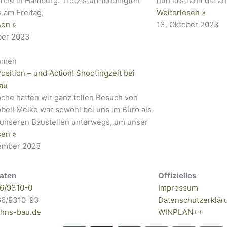
de in Hamburg. Trotz sturmbedingten
nun erstrahlt die a
 am Freitag,
Weiterlesen »
sen »
13. Oktober 2023
ber 2023
hmen
Position – und Action! Shootingzeit bei
au
che hatten wir ganz tollen Besuch von
bel! Meike war sowohl bei uns im Büro als
 unseren Baustellen unterwegs, um unser
sen »
tember 2023
aten
Offizielles
6/9310-0
Impressum
66/9310-93
Datenschutzerklär
hns-bau.de
WINPLAN++