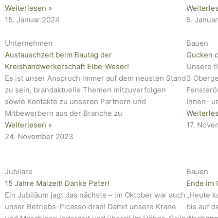
Weiterlesen »
Weiterle
15. Januar 2024
5. Janua
Unternehmen
Bauen
Austauschzeit beim Bautag der
Gucken o
Kreishandwerkerschaft Elbe-Weser!
Unsere f
Es ist unser Anspruch immer auf dem neusten Stand
3 Oberge
zu sein, brandaktuelle Themen mitzuverfolgen
Fensterö
sowie Kontakte zu unseren Partnern und
Innen- u
Mitbewerbern aus der Branche zu
Weiterle
Weiterlesen »
17. Nove
24. November 2023
Jubilare
Bauen
15 Jahre Malzeit! Danke Peter!
Ende im 
Ein Jubiläum jagt das nächste – im Oktober war auch
„Heute k
unser Betriebs-Picasso dran! Damit unsere Krane
bis auf 