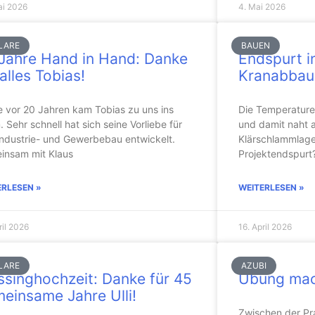
ai 2026
4. Mai 2026
LARE
BAUEN
Jahre Hand in Hand: Danke
Endspurt i
 alles Tobias!
Kranabbau
 vor 20 Jahren kam Tobias zu uns ins
Die Temperaturen
 Sehr schnell hat sich seine Vorliebe für
und damit naht 
ndustrie- und Gewerbebau entwickelt.
Klärschlammlage
insam mit Klaus
Projektendspurt?
ERLESEN »
WEITERLESEN »
ril 2026
16. April 2026
LARE
AZUBI
singhochzeit: Danke für 45
Übung mac
einsame Jahre Ulli!
Zwischen der Pra