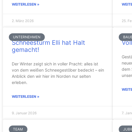
WEITERLESEN »
WEIT
2. März 2026
25. F
UNTERNEHMEN
BAU
Schneesturm Elli hat Halt
Vol
gemacht!
Gest
neuen
Der Winter zeigt sich in voller Pracht: alles ist
dem 
von dem weißen Schneegestöber bedeckt – ein
unse
Anblick den wir hier im Norden nur selten
erleben.
WEIT
WEITERLESEN »
9. Januar 2026
7. Ja
TEAM
JUBI