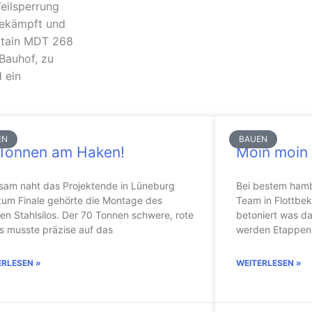
Teilsperrung
gekämpft und
otain MDT 268
Bauhof, zu
 ein
EN
BAUEN
Tonnen am Haken!
Moin moin 
sam naht das Projektende in Lüneburg
Bei bestem hamb
zum Finale gehörte die Montage des
Team in Flottbek
gen Stahlsilos. Der 70 Tonnen schwere, rote
betoniert was da
s musste präzise auf das
werden Etappen 
ERLESEN »
WEITERLESEN »