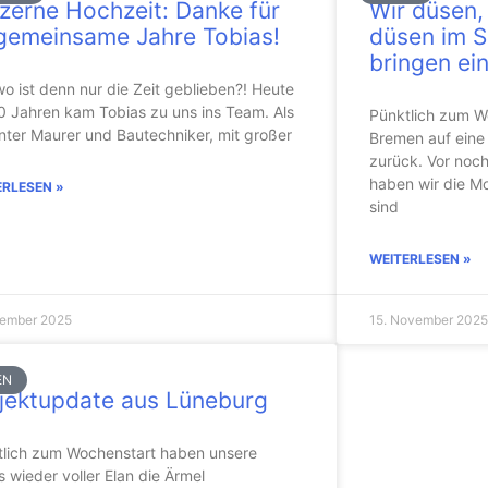
zerne Hochzeit: Danke für
Wir düsen,
gemeinsame Jahre Tobias!
düsen im S
bringen ein
o ist denn nur die Zeit geblieben?! Heute
0 Jahren kam Tobias zu uns ins Team. Als
Pünktlich zum W
nter Maurer und Bautechniker, mit großer
Bremen auf eine
zurück. Vor noc
haben wir die M
ERLESEN »
sind
WEITERLESEN »
zember 2025
15. November 2025
EN
jektupdate aus Lüneburg
tlich zum Wochenstart haben unsere
 wieder voller Elan die Ärmel