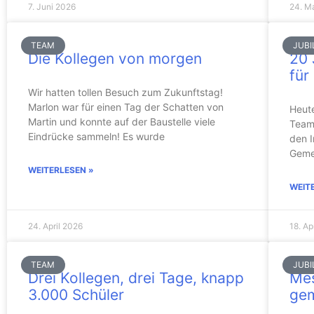
7. Juni 2026
24. M
TEAM
JUBI
Die Kollegen von morgen
20 
für
Wir hatten tollen Besuch zum Zukunftstag!
Marlon war für einen Tag der Schatten von
Heute
Martin und konnte auf der Baustelle viele
Team.
Eindrücke sammeln! Es wurde
den I
Geme
WEITERLESEN »
WEIT
24. April 2026
18. Ap
TEAM
JUBI
Drei Kollegen, drei Tage, knapp
Mes
3.000 Schüler
gem