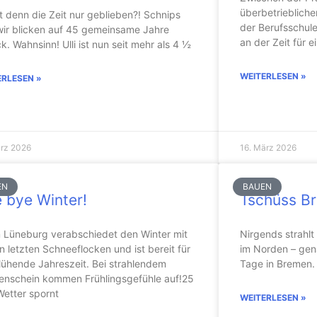
überbetrieblich
t denn die Zeit nur geblieben?! Schnips
der Berufsschule
wir blicken auf 45 gemeinsame Jahre
an der Zeit für 
k. Wahnsinn! Ulli ist nun seit mehr als 4 ½
WEITERLESEN »
ERLESEN »
ärz 2026
16. März 2026
EN
BAUEN
 bye Winter!
Tschüss B
 Lüneburg verabschiedet den Winter mit
Nirgends strahlt
n letzten Schneeflocken und ist bereit für
im Norden – gena
lühende Jahreszeit. Bei strahlendem
Tage in Bremen. 
enschein kommen Frühlingsgefühle auf!25
Wetter spornt
WEITERLESEN »