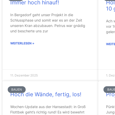
Immer hoch hinauf!
Höl
10 
In Bergedorf geht unser Projekt in die
Schlussphase und somit war es an der Zeit
Ach w
unseren Kran abzubauen. Petrus war gnädig
vor 1
und bescherte uns zur
geler
WEITERLESEN »
WEIT
11. Dezember 2025
1. De
BAUEN
BAU
Hoch die Wände, fertig, los!
Pro
Wochen-Update aus der Hansestadt: in Groß
Pünk
Flottbek geht’s richtig rund! Es wird bewehrt
Jungs