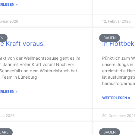
ERLESEN »
ebruar 2026
12. Februar 2026
EN
BAUEN
le Kraft voraus!
In Flottbek
ärkt von der Weihnachtspause geht es im
Pünktlich zum 
 Jahr mit voller Kraft voran! Noch vor
unsere Jungs in 
Schneefall und dem Wintereinbruch hat
erreicht: die He
r Team in Lüneburg
ist ausführungst
herausfordernde 
ERLESEN »
WEITERLESEN »
nuar 2026
20. Dezember 202
LARE
BAUEN