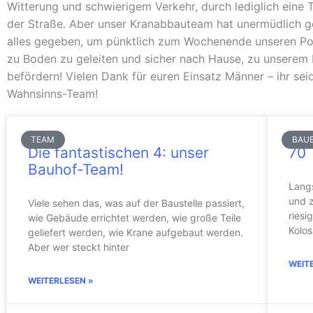
Witterung und schwierigem Verkehr, durch lediglich eine 
der Straße. Aber unser Kranabbauteam hat unermüdlich 
alles gegeben, um pünktlich zum Wochenende unseren P
zu Boden zu geleiten und sicher nach Hause, zu unserem 
befördern! Vielen Dank für euren Einsatz Männer – ihr seid
Wahnsinns-Team!
Seite
Seite
Seite
Seite
Seite
Seite
Seite
Seite
Seite
Seite
Seite
TEAM
BAU
Die fantastischen 4: unser
70 
Bauhof-Team!
Lang
und 
Viele sehen das, was auf der Baustelle passiert,
riesi
wie Gebäude errichtet werden, wie große Teile
Kolos
geliefert werden, wie Krane aufgebaut werden.
Aber wer steckt hinter
WEIT
WEITERLESEN »