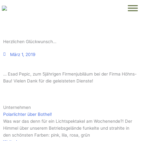
Zum
Inhalt
springen
Herzlichen Glückwunsch…
März 1, 2019
… Esad Pepic, zum 5jährigen Firmenjubiläum bei der Firma Höhns-
Bau! Vielen Dank für die geleisteten Dienste!
Seite
Seite
Seite
Seite
Seite
Seite
Seite
Seite
Seite
Seite
Seite
Unternehmen
Polarlichter über Bothel!
Was war das denn für ein Lichtspektakel am Wochenende?! Der
Himmel über unserem Betriebsgelände funkelte und strahlte in
den schönsten Farben: pink, lila, rosa, grün