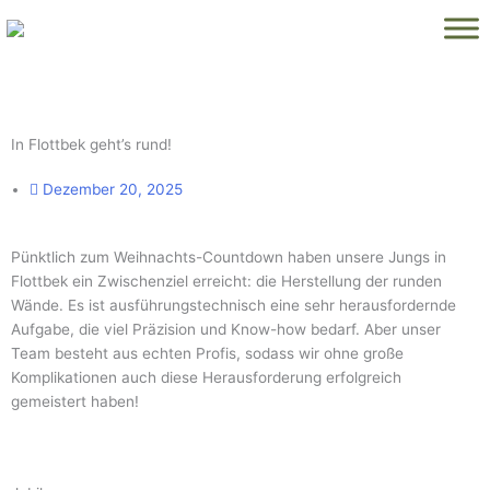
Zum
Inhalt
springen
In Flottbek geht’s rund!
Dezember 20, 2025
Pünktlich zum Weihnachts-Countdown haben unsere Jungs in
Flottbek ein Zwischenziel erreicht: die Herstellung der runden
Wände. Es ist ausführungstechnisch eine sehr herausfordernde
Aufgabe, die viel Präzision und Know-how bedarf. Aber unser
Team besteht aus echten Profis, sodass wir ohne große
Komplikationen auch diese Herausforderung erfolgreich
gemeistert haben!
Seite
Seite
Seite
Seite
Seite
Seite
Seite
Seite
Seite
Seite
Seite