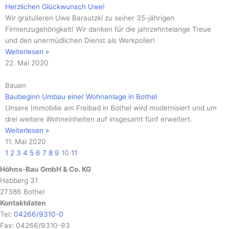
Herzlichen Glückwunsch Uwe!
Wir gratulieren Uwe Barautzki zu seiner 35-jährigen
Firmenzugehörigkeit! Wir danken für die jahrzehntelange Treue
und den unermüdlichen Dienst als Werkpolier!
Weiterlesen »
22. Mai 2020
Bauen
Baubeginn Umbau einer Wohnanlage in Bothel
Unsere Immobilie am Freibad in Bothel wird modernisiert und um
drei weitere Wohneinheiten auf insgesamt fünf erweitert.
Weiterlesen »
11. Mai 2020
1
2
3
4
5
6
7
8
9
10
11
Höhns-Bau GmbH & Co. KG
Habberg 31
27386 Bothel
Kontaktdaten
Tel:
04266/9310-0
Fax: 04266/9310-93