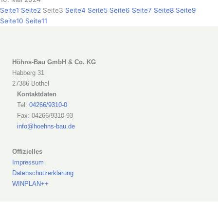
Seite
1
Seite
2
Seite
3
Seite
4
Seite
5
Seite
6
Seite
7
Seite
8
Seite
9
Seite
10
Seite
11
Höhns-Bau GmbH & Co. KG
Habberg 31
27386 Bothel
Kontaktdaten
Tel:
04266/9310-0
Fax: 04266/9310-93
info@hoehns-bau.de
Offizielles
Impressum
Datenschutzerklärung
WINPLAN++