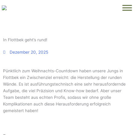
Zum
Inhalt
springen
In Flottbek geht’s rund!
Dezember 20, 2025
Pünktlich zum Weihnachts-Countdown haben unsere Jungs in
Flottbek ein Zwischenziel erreicht: die Herstellung der runden
Wände. Es ist ausführungstechnisch eine sehr herausfordernde
Aufgabe, die viel Präzision und Know-how bedarf. Aber unser
Team besteht aus echten Profis, sodass wir ohne große
Komplikationen auch diese Herausforderung erfolgreich
gemeistert haben!
Seite
Seite
Seite
Seite
Seite
Seite
Seite
Seite
Seite
Seite
Seite