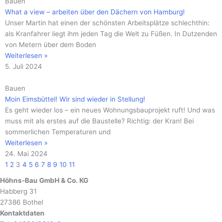
Bauen
What a view – arbeiten über den Dächern von Hamburg!
Unser Martin hat einen der schönsten Arbeitsplätze schlechthin:
als Kranfahrer liegt ihm jeden Tag die Welt zu Füßen. In Dutzenden
von Metern über dem Boden
Weiterlesen »
5. Juli 2024
Bauen
Moin Eimsbüttel! Wir sind wieder in Stellung!
Es geht wieder los – ein neues Wohnungsbauprojekt ruft! Und was
muss mit als erstes auf die Baustelle? Richtig: der Kran! Bei
sommerlichen Temperaturen und
Weiterlesen »
24. Mai 2024
1
2
3
4
5
6
7
8
9
10
11
Höhns-Bau GmbH & Co. KG
Habberg 31
27386 Bothel
Kontaktdaten