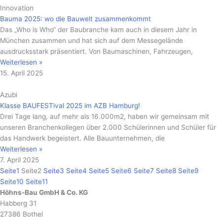
Innovation
Bauma 2025: wo die Bauwelt zusammenkommt
Das „Who is Who“ der Baubranche kam auch in diesem Jahr in
München zusammen und hat sich auf dem Messegelände
ausdrucksstark präsentiert. Von Baumaschinen, Fahrzeugen,
Weiterlesen »
15. April 2025
Azubi
Klasse BAUFESTival 2025 im AZB Hamburg!
Drei Tage lang, auf mehr als 16.000m2, haben wir gemeinsam mit
unseren Branchenkollegen über 2.000 Schülerinnen und Schüler für
das Handwerk begeistert. Alle Bauunternehmen, die
Weiterlesen »
7. April 2025
Seite
1
Seite
2
Seite
3
Seite
4
Seite
5
Seite
6
Seite
7
Seite
8
Seite
9
Seite
10
Seite
11
Höhns-Bau GmbH & Co. KG
Habberg 31
27386 Bothel