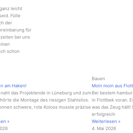
ganz leicht
eid. Fülle
ch der
ereinbarung für
zeiten bei uns
einen
uch schon
Bauen
en am Haken!
Moin moin aus Flot
naht das Projektende in Lüneburg und zum
Bei bestem hamburg
hörte die Montage des riesigen Stahlsilos.
in Flottbek voran. 
onnen schwere, rote Koloss musste präzise
was das Zeug hält!
erfolgreich
sen »
Weiterlesen »
2026
4. Mai 2026