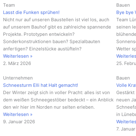
Team
Bauen
Lasst die Funken sprühen!
Bye bye 
Nicht nur auf unseren Baustellen ist viel los, auch
Team Lün
auf unserem Bauhof gibt es zahlreiche spannende
seinen le
Projekte. Prototypen entwickeln?
blühende
Sonderkonstruktionen bauen? Spezialbauten
Sonnensc
anfertigen? Einzelstücke austüfteln?
Wetter s
Weiterlesen »
Weiterle
2. März 2026
25. Febr
Unternehmen
Bauen
Schneesturm Elli hat Halt gemacht!
Volle Kra
Der Winter zeigt sich in voller Pracht: alles ist von
Gestärkt
dem weißen Schneegestöber bedeckt – ein Anblick
neuen Ja
den wir hier im Norden nur selten erleben.
Schneefa
Weiterlesen »
in Lüneb
9. Januar 2026
Weiterle
7. Janua