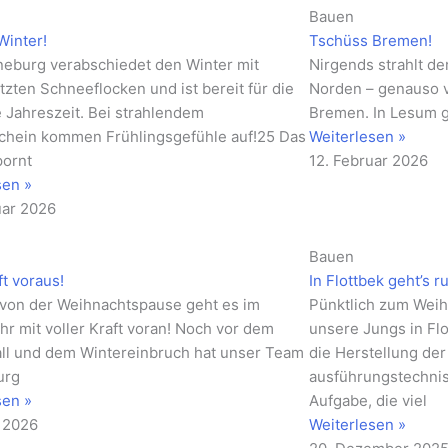
Bauen
Winter!
Tschüss Bremen!
eburg verabschiedet den Winter mit
Nirgends strahlt de
tzten Schneeflocken und ist bereit für die
Norden – genauso ve
 Jahreszeit. Bei strahlendem
Bremen. In Lesum g
hein kommen Frühlingsgefühle auf!25 Das
Weiterlesen »
pornt
12. Februar 2026
sen »
uar 2026
Bauen
ft voraus!
In Flottbek geht’s r
 von der Weihnachtspause geht es im
Pünktlich zum Wei
hr mit voller Kraft voran! Noch vor dem
unsere Jungs in Flo
ll und dem Wintereinbruch hat unser Team
die Herstellung der
urg
ausführungstechnis
sen »
Aufgabe, die viel
r 2026
Weiterlesen »