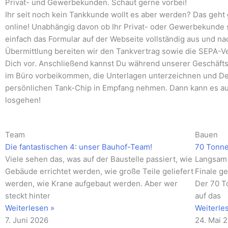
Privat- und Gewerbekunden. Schaut gerne vorbei!
Ihr seit noch kein Tankkunde wollt es aber werden? Das geht 
online! Unabhängig davon ob Ihr Privat- oder Gewerbekunde s
einfach das Formular auf der Webseite vollständig aus und na
Übermittlung bereiten wir den Tankvertrag sowie die SEPA-V
Dich vor. Anschließend kannst Du während unserer Geschäfts
im Büro vorbeikommen, die Unterlagen unterzeichnen und D
persönlichen Tank-Chip in Empfang nehmen. Dann kann es a
losgehen!
Seite
Seite
Seite
Seite
Seite
Seite
Seite
Seite
Seite
Seite
Seite
Team
Bauen
Die fantastischen 4: unser Bauhof-Team!
70 Tonn
Viele sehen das, was auf der Baustelle passiert, wie
Langsam 
Gebäude errichtet werden, wie große Teile geliefert
Finale ge
werden, wie Krane aufgebaut werden. Aber wer
Der 70 T
steckt hinter
auf das
Weiterlesen »
Weiterle
7. Juni 2026
24. Mai 