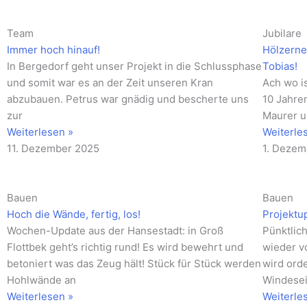
Team
Jubilare
Immer hoch hinauf!
Hölzerne
In Bergedorf geht unser Projekt in die Schlussphase
Tobias!
und somit war es an der Zeit unseren Kran
Ach wo is
abzubauen. Petrus war gnädig und bescherte uns
10 Jahre
zur
Maurer u
Weiterlesen »
Weiterle
11. Dezember 2025
1. Dezem
Bauen
Bauen
Hoch die Wände, fertig, los!
Projektu
Wochen-Update aus der Hansestadt: in Groß
Pünktlic
Flottbek geht’s richtig rund! Es wird bewehrt und
wieder v
betoniert was das Zeug hält! Stück für Stück werden
wird ord
Hohlwände an
Windese
Weiterlesen »
Weiterle