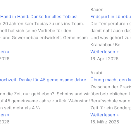
Bauen
Hand in Hand: Danke für alles Tobias!
Endspurt in Lünebur
r 20 Jahren kam Tobias zu uns ins Team.
Die Temperaturen st
ell hat sich seine Vorliebe für den
damit naht auch da
e- und Gewerbebau entwickelt. Gemeinsam
Und was gehört zum
s
Kranabbau! Bei
sen »
Weiterlesen »
 2026
16. April 2026
Azubi
ochzeit: Danke für 45 gemeinsame Jahre
Übung macht den M
Zwischen der Praxis
nn die Zeit nur geblieben?! Schnips und wir
überbetrieblichen 
auf 45 gemeinsame Jahre zurück. Wahnsinn!
Berufsschule war es
nun seit mehr als 4 ½
Zeit für ein Sonder
sen »
Weiterlesen »
 2026
16. März 2026