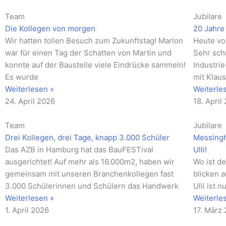
Team
Jubilare
Die Kollegen von morgen
20 Jahre 
Wir hatten tollen Besuch zum Zukunftstag! Marlon
Heute vo
war für einen Tag der Schatten von Martin und
Sehr schn
konnte auf der Baustelle viele Eindrücke sammeln!
Industri
Es wurde
mit Klau
Weiterlesen »
Weiterle
24. April 2026
18. April
Team
Jubilare
Drei Kollegen, drei Tage, knapp 3.000 Schüler
Messingh
Das AZB in Hamburg hat das BauFESTival
Ulli!
ausgerichtet! Auf mehr als 16.000m2, haben wir
Wo ist de
gemeinsam mit unseren Branchenkollegen fast
blicken 
3.000 Schülerinnen und Schülern das Handwerk
Ulli ist 
Weiterlesen »
Weiterle
1. April 2026
17. März