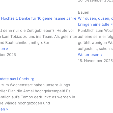
20. Dezember 202
Bauen
 Hochzeit: Danke für 10 gemeinsame Jahre
Wir düsen, düsen, 
bringen eine tolle 
t denn nur die Zeit geblieben?! Heute vor
Pünktlich zum Woc
n kam Tobias zu uns ins Team. Als gelernter
auf eine sehr erfo
nd Bautechniker, mit großer
gefühlt wenigen W
sen »
aufgestellt, schon s
ber 2025
Weiterlesen »
15. November 2025
pdate aus Lüneburg
h zum Wochenstart haben unsere Jungs
oller Elan die Ärmel hochgekrempelt! Es
entlich auf’s Tempo gedrückt: es werden in
ile Wände hochgezogen und
sen »