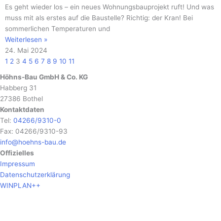
Es geht wieder los – ein neues Wohnungsbauprojekt ruft! Und was
muss mit als erstes auf die Baustelle? Richtig: der Kran! Bei
sommerlichen Temperaturen und
Weiterlesen »
24. Mai 2024
1
2
3
4
5
6
7
8
9
10
11
Höhns-Bau GmbH & Co. KG
Habberg 31
27386 Bothel
Kontaktdaten
Tel:
04266/9310-0
Fax: 04266/9310-93
info@hoehns-bau.de
Offizielles
Impressum
Datenschutzerklärung
WINPLAN++