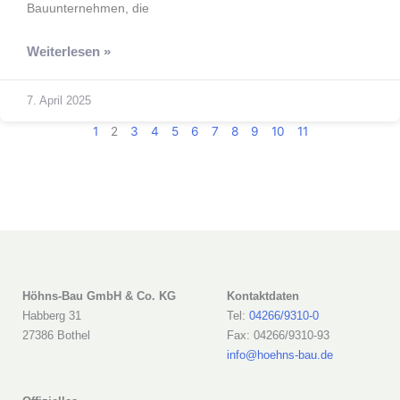
Bauunternehmen, die
Weiterlesen »
7. April 2025
1
2
3
4
5
6
7
8
9
10
11
Höhns-Bau GmbH & Co. KG
Kontaktdaten
Habberg 31
Tel:
04266/9310-0
27386 Bothel
Fax: 04266/9310-93
info@hoehns-bau.de