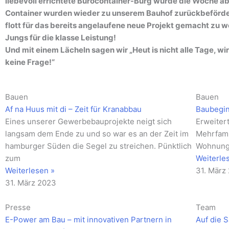
liebevoll errichtete Bürocontainer-Burg wurde die Woche a
Container wurden wieder zu unserem Bauhof zurückbeförde
flott für das bereits angelaufene neue Projekt gemacht zu 
Jungs für die klasse Leistung!
Und mit einem Lächeln sagen wir „Heut is nicht alle Tage, w
keine Frage!“
Seite
Seite
Seite
Seite
Seite
Seite
Seite
Seite
Seite
Seite
Seite
Bauen
Bauen
Af na Huus mit di – Zeit für Kranabbau
Baubegin
Eines unserer Gewerbebauprojekte neigt sich
Erweiter
langsam dem Ende zu und so war es an der Zeit im
Mehrfami
hamburger Süden die Segel zu streichen. Pünktlich
Wohnunge
zum
Weiterle
Weiterlesen »
31. März
31. März 2023
Presse
Team
E-Power am Bau – mit innovativen Partnern in
Auf die S