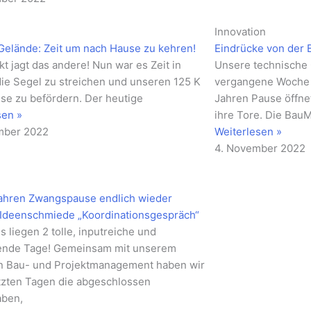
Innovation
Gelände: Zeit um nach Hause zu kehren!
Eindrücke von der
kt jagt das andere! Nun war es Zeit in
Unsere technische 
die Segel zu streichen und unseren 125 K
vergangene Woche a
se zu befördern. Der heutige
Jahren Pause öffne
sen »
ihre Tore. Die BauM
mber 2022
Weiterlesen »
4. November 2022
ahren Zwangspause endlich wieder
 Ideenschmiede „Koordinationsgespräch“
s liegen 2 tolle, inputreiche und
rende Tage! Gemeinsam mit unserem
 Bau- und Projektmanagement haben wir
etzten Tagen die abgeschlossen
aben,