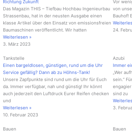
Richtung Zukunft
Vor weni
Das Magazin THIS – Tiefbau Hochbau Ingenieurbau
von unse
Strassenbau, hat in der neusten Ausgabe einen
Bauhof! 
klasse Artikel über den Einsatz von emissionsfreien
Weiterle
Baumaschinen veröffentlicht. Wir hatten
24. Febr
Weiterlesen »
3. März 2023
Tankstelle
Azubi
Einen bargeldlosen, günstigen, rund um die Uhr
Immer ei
Service gefällig? Dann ab zu Höhns-Tank!
„Wer aufh
Unsere Zapfpunkte sind rund um die Uhr für Euch
sein.“ Fü
da. Immer verfügbar, nah und günstig! Ihr könnt
engagier
auch jederzeit den Luftdruck Eurer Reifen checken
sind zu
und
Weiterle
Weiterlesen »
3. Febru
10. Februar 2023
Bauen
Bauen