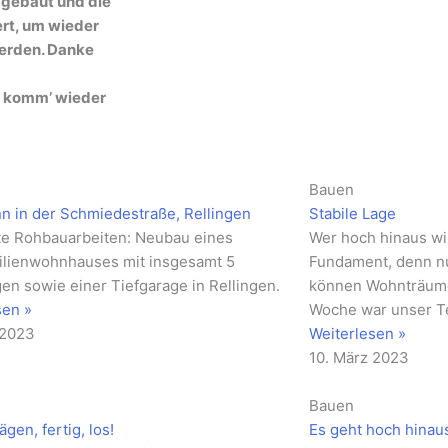
bgebaut und die
rt, um wieder
werden.
Danke
ir komm’ wieder
Bauen
n in der Schmiedestraße, Rellingen
Stabile Lage
te Rohbauarbeiten: Neubau eines
Wer hoch hinaus wil
lienwohnhauses mit insgesamt 5
Fundament, denn nu
n sowie einer Tiefgarage in Rellingen.
können Wohnträume 
sen »
Woche war unser 
 2023
Weiterlesen »
10. März 2023
Bauen
ägen, fertig, los!
Es geht hoch hinau