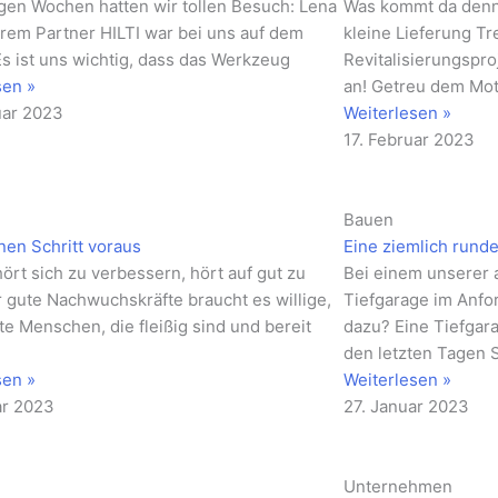
gen Wochen hatten wir tollen Besuch: Lena
Was kommt da denn
rem Partner HILTI war bei uns auf dem
kleine Lieferung T
Es ist uns wichtig, dass das Werkzeug
Revitalisierungspr
sen »
an! Getreu dem Mott
uar 2023
Weiterlesen »
17. Februar 2023
Bauen
nen Schritt voraus
Eine ziemlich rund
ört sich zu verbessern, hört auf gut zu
Bei einem unserer a
r gute Nachwuchskräfte braucht es willige,
Tiefgarage im Anfor
te Menschen, die fleißig sind und bereit
dazu? Eine Tiefgar
den letzten Tagen S
sen »
Weiterlesen »
ar 2023
27. Januar 2023
Unternehmen