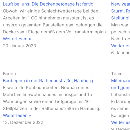
Läuft bei uns! Die Deckenbetonage ist fertig!
New year
Obwohl wir einige Schlechtwettertage bei den
Sturm, R
Arbeiten im 1 OG hinnehmen mussten, ist es
Stellung
unseren gesamten Baustellenteam gelungen die
Man war 
Decke samt Etage gemäß dem Vertragsterminplan
peitscht 
Weiterlesen »
Naht tro
20. Januar 2023
Weiterle
6. Janua
Bauen
Team
Baubeginn in der Rathenaustraße, Hamburg
Miteinand
Erweiterte Rohbauarbeiten: Neubau eines
und „jun
Mehrfamilienwohnhauses mit insgesamt 15
Lebensla
Wohnungen sowie einer Tiefgarage mit 16
Erfahrung
Stellplätzen in der Rathenaustraße in Hamburg.
es immer
Weiterlesen »
Kollegen
13. Dezember 2022
Weiterle
9. Deze