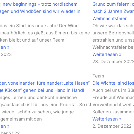
, new beginnings – trotz nordischem
Grund zum feiern: 
egen und Windböen sind wir wieder in
nach 2 Jahren Zwan
!
Weihnachtsfeier
das ein Start ins neue Jahr! Der Wind
Oh wie war das sch
unaufhörlich, es gießt aus Eimern bis keine
unsere Betriebshal
cken bleibt und auf unser Team
erstrahlen und unse
sen »
Weihnachtsfeier be
r 2023
Weiterlesen »
23. Dezember 202
Team
er, voneinander, füreinander: „alte Hasen“
Die Wichtel sind los
ge Kücken“ gehen bei uns Hand in Hand!
Auch bei uns im Bü
nges Lernen und der kontinuierliche
Freude auf Weihnach
saustausch ist für uns eine Priorität. So ist
Vorweihnachtszeit 
 wieder schön zu sehen, wie junge
Kollegen zusamme
 gemeinsam mit den
Weiterlesen »
sen »
2. Dezember 2022
mber 2022