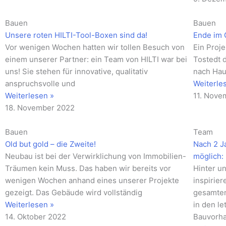
Bauen
Bauen
Unsere roten HILTI-Tool-Boxen sind da!
Ende im 
Vor wenigen Wochen hatten wir tollen Besuch von
Ein Proje
einem unserer Partner: ein Team von HILTI war bei
Tostedt 
uns! Sie stehen für innovative, qualitativ
nach Hau
anspruchsvolle und
Weiterle
Weiterlesen »
11. Nove
18. November 2022
Bauen
Team
Old but gold – die Zweite!
Nach 2 J
Neubau ist bei der Verwirklichung von Immobilien-
möglich:
Träumen kein Muss. Das haben wir bereits vor
Hinter un
wenigen Wochen anhand eines unserer Projekte
inspirie
gezeigt. Das Gebäude wird vollständig
gesamten
Weiterlesen »
in den l
14. Oktober 2022
Bauvorh